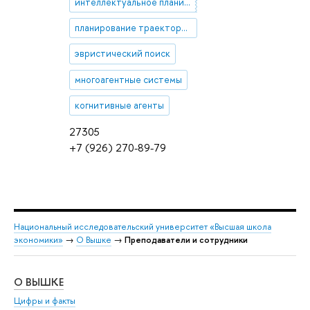
интеллектуальное планирование
планирование траектории
эвристический поиск
многоагентные системы
когнитивные агенты
27305
+7 (926) 270-89-79
Национальный исследовательский университет «Высшая школа
экономики»
→
О Вышке
→
Преподаватели и сотрудники
О ВЫШКЕ
ОБ
Цифры и факты
Ли