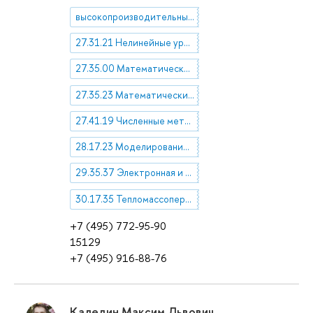
высокопроизводительные вычисления
27.31.21 Нелинейные уравнения и системы уравнений
27.35.00 Математические модели естественных наук и технических наук. Уравнения математической физики
27.35.23 Математические модели теории пограничного слоя
27.41.19 Численные методы решения дифференциальных и интегральных уравнений
28.17.23 Моделирование физических процессов
29.35.37 Электронная и ионная эмиссия
30.17.35 Тепломассоперенос
+7 (495) 772-95-90
15129
+7 (495) 916-88-76
Каледин Максим Львович