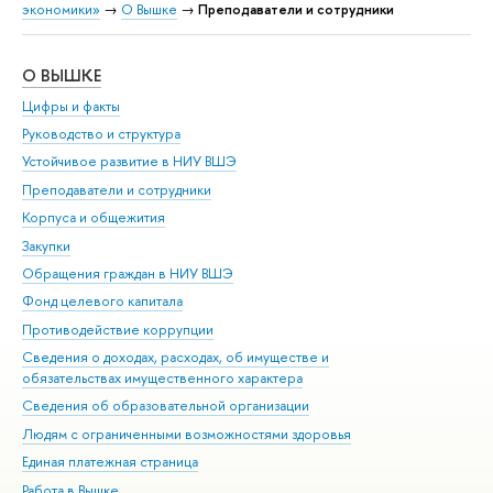
экономики»
→
О Вышке
→
Преподаватели и сотрудники
О ВЫШКЕ
ОБ
Цифры и факты
Ли
Руководство и структура
Дов
Устойчивое развитие в НИУ ВШЭ
Ол
Преподаватели и сотрудники
При
Корпуса и общежития
Вы
Закупки
При
Обращения граждан в НИУ ВШЭ
Ас
Фонд целевого капитала
До
Противодействие коррупции
Цен
Сведения о доходах, расходах, об имуществе и
Би
обязательствах имущественного характера
Об
Сведения об образовательной организации
Обр
Людям с ограниченными возможностями здоровья
Единая платежная страница
Работа в Вышке