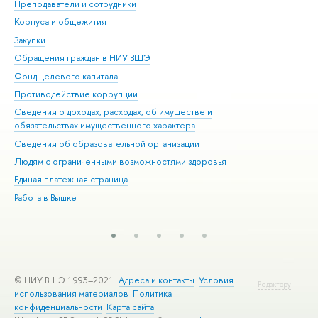
Преподаватели и сотрудники
При
Корпуса и общежития
Вы
Закупки
При
Обращения граждан в НИУ ВШЭ
Ас
Фонд целевого капитала
До
Противодействие коррупции
Цен
Сведения о доходах, расходах, об имуществе и
Би
обязательствах имущественного характера
Об
Сведения об образовательной организации
Обр
Людям с ограниченными возможностями здоровья
Единая платежная страница
Работа в Вышке
© НИУ ВШЭ 1993–2021
Адреса и контакты
Условия
Редактору
использования материалов
Политика
конфиденциальности
Карта сайта