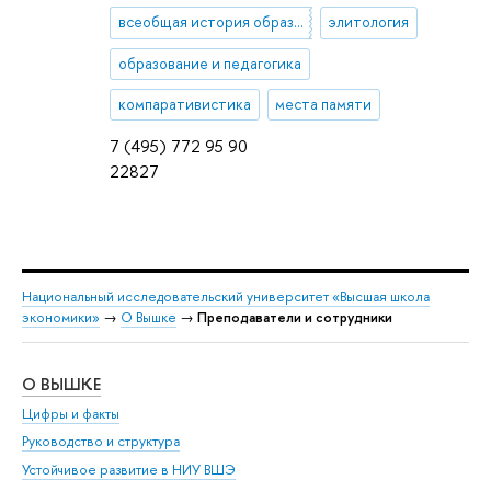
всеобщая история образования и педагогической мысли
элитология
образование и педагогика
компаративистика
места памяти
7 (495) 772 95 90
22827
Национальный исследовательский университет «Высшая школа
экономики»
→
О Вышке
→
Преподаватели и сотрудники
О ВЫШКЕ
ОБ
Цифры и факты
Ли
Руководство и структура
Дов
Устойчивое развитие в НИУ ВШЭ
Ол