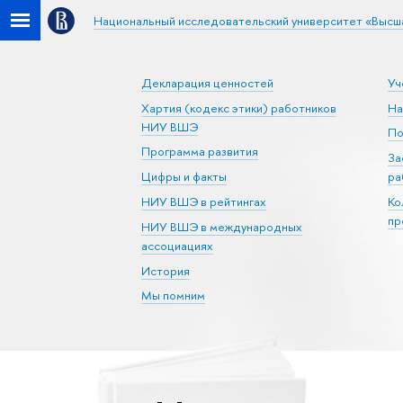
Национальный исследовательский университет «Высш
Декларация ценностей
Уч
Хартия (кодекс этики) работников
На
НИУ ВШЭ
По
Программа развития
За
Цифры и факты
ра
НИУ ВШЭ в рейтингах
Ко
пр
НИУ ВШЭ в международных
ассоциациях
История
Мы помним