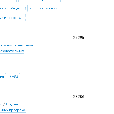
реклама и связи с общественностью
история туризма
региональный и персональный брендинг
27295
компьютерных наук
азовательных
ния
SMM
28286
ук
/
Отдел
льных программ