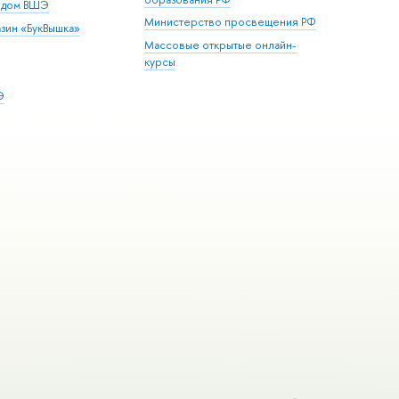
й дом ВШЭ
Министерство просвещения РФ
зин «БукВышка»
Массовые открытые онлайн-
курсы
Э