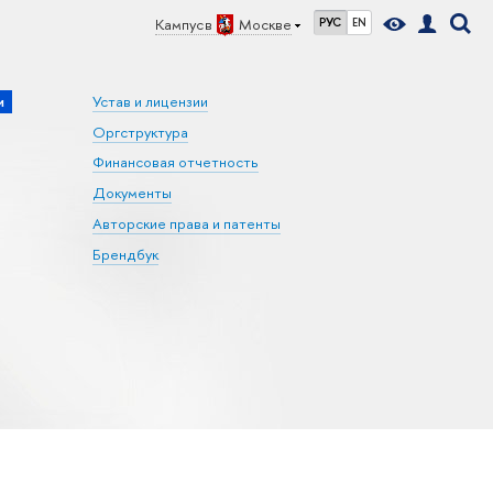
Кампус в
Москве
РУС
EN
и
Устав и лицензии
Оргструктура
Финансовая отчетность
Документы
Авторские права и патенты
Брендбук