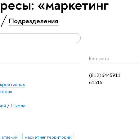
ресы: «маркетинг
Подразделения
Контакты
(812)6445911
61515
 креативных
тория
рий
/
Школа
чатлений
маркетинг территорий