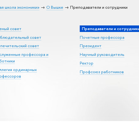
ая школа экономики»
О Вышке
Преподаватели и сотрудники
еный совет
Преподаватели и сотрудник
блюдательный совет
Почетные профессора
печительский совет
Президент
служенные профессора и
Научный руководитель
ботники
Ректор
ллегия ординарных
Профсоюз работников
офессоров