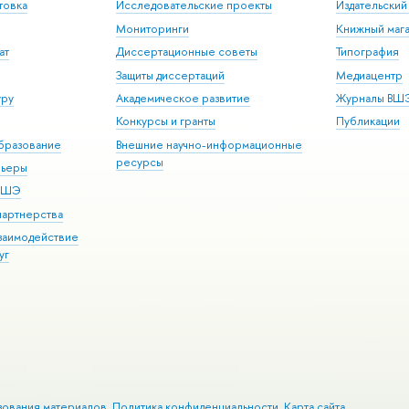
товка
Исследовательские проекты
Издательски
Мониторинги
Книжный мага
ат
Диссертационные советы
Типография
Защиты диссертаций
Медиацентр
уру
Академическое развитие
Журналы ВШ
Конкурсы и гранты
Публикации
бразование
Внешние научно-информационные
ресурсы
рьеры
 ВШЭ
партнерства
взаимодействие
уг
зования материалов
Политика конфиденциальности
Карта сайта