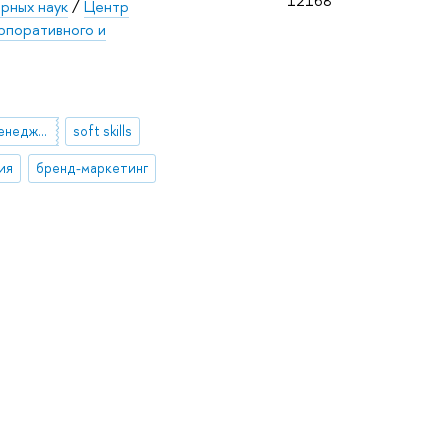
12168
рных наук
/
Центр
рпоративного и
стратегический менеджмент
soft skills
ия
бренд-маркетинг