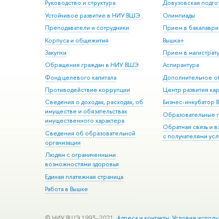
Руководство и структура
Довузовская подго
Устойчивое развитие в НИУ ВШЭ
Олимпиады
Преподаватели и сотрудники
Прием в бакалаври
Корпуса и общежития
Вышка+
Закупки
Прием в магистрат
Обращения граждан в НИУ ВШЭ
Аспирантура
Фонд целевого капитала
Дополнительное о
Противодействие коррупции
Центр развития ка
Сведения о доходах, расходах, об
Бизнес-инкубатор
имуществе и обязательствах
Образовательные 
имущественного характера
Обратная связь и 
Сведения об образовательной
с получателями усл
организации
Людям с ограниченными
возможностями здоровья
Единая платежная страница
Работа в Вышке
© НИУ ВШЭ 1993–2021
Адреса и контакты
Условия исполь