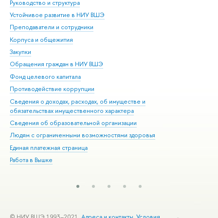
Руководство и структура
Дов
Устойчивое развитие в НИУ ВШЭ
Ол
Преподаватели и сотрудники
При
Корпуса и общежития
Вы
Закупки
При
Обращения граждан в НИУ ВШЭ
Ас
Фонд целевого капитала
До
Противодействие коррупции
Цен
Сведения о доходах, расходах, об имуществе и
Би
обязательствах имущественного характера
Об
Сведения об образовательной организации
Обр
Людям с ограниченными возможностями здоровья
Единая платежная страница
Работа в Вышке
© НИУ ВШЭ 1993–2021
Адреса и контакты
Условия