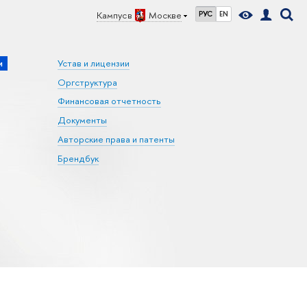
Кампус в
Москве
РУС
EN
и
Устав и лицензии
Оргструктура
Финансовая отчетность
Документы
Авторские права и патенты
Брендбук