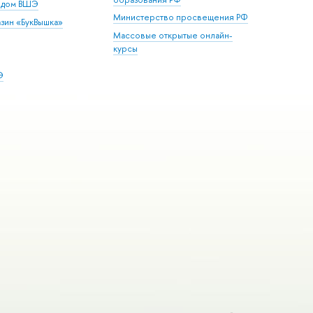
й дом ВШЭ
Министерство просвещения РФ
зин «БукВышка»
Массовые открытые онлайн-
курсы
Э