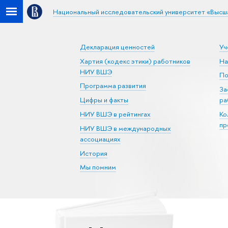
Национальный исследовательский университет «Высш
Декларация ценностей
Уч
Хартия (кодекс этики) работников
На
НИУ ВШЭ
По
Программа развития
За
Цифры и факты
ра
НИУ ВШЭ в рейтингах
Ко
пр
НИУ ВШЭ в международных
ассоциациях
История
Мы помним