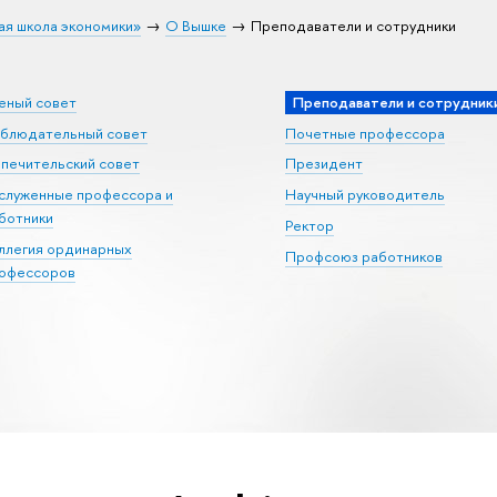
ая школа экономики»
О Вышке
Преподаватели и сотрудники
еный совет
Преподаватели и сотрудник
блюдательный совет
Почетные профессора
печительский совет
Президент
служенные профессора и
Научный руководитель
ботники
Ректор
ллегия ординарных
Профсоюз работников
офессоров