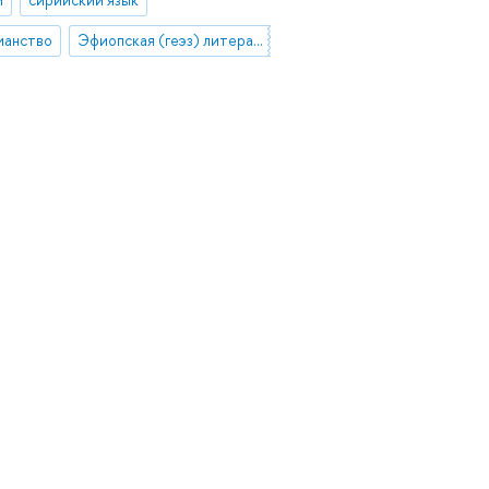
ианство
Эфиопская (геэз) литература