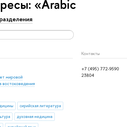
ресы: «Arabic
разделения
Контакты
+7 (495) 772-9590
23804
ет мировой
 востоковедения
едицины
сирийская литература
льтура
духовная медицина
и
сирийский язык