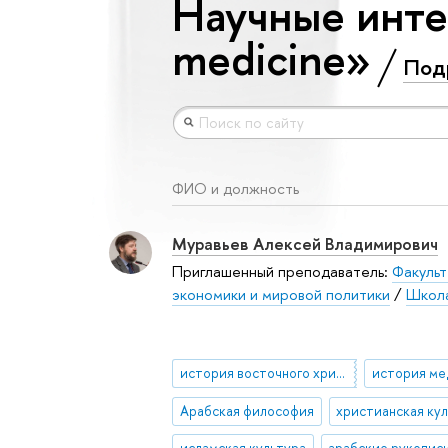
Научные инте
medicine»
Под
ФИО и должность
Муравьев Алексей Владимирович
Приглашенный преподаватель:
Факульт
экономики и мировой политики
/
Школа
история восточного христианства
история м
Арабская философия
христианская ку
исламская культура
арабские рукопис