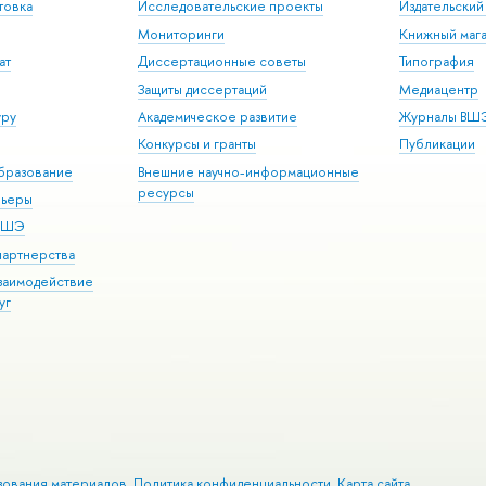
товка
Исследовательские проекты
Издательски
Мониторинги
Книжный мага
ат
Диссертационные советы
Типография
Защиты диссертаций
Медиацентр
уру
Академическое развитие
Журналы ВШ
Конкурсы и гранты
Публикации
бразование
Внешние научно-информационные
ресурсы
рьеры
 ВШЭ
партнерства
взаимодействие
уг
зования материалов
Политика конфиденциальности
Карта сайта