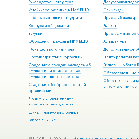
Руководство и структура
Довузовская подго
Устойчивое развитие в НИУ ВШЭ
Олимпиады
Преподаватели и сотрудники
Прием в бакалаври
Корпуса и общежития
Вышка+
Закупки
Прием в магистрат
Обращения граждан в НИУ ВШЭ
Аспирантура
Фонд целевого капитала
Дополнительное о
Противодействие коррупции
Центр развития ка
Сведения о доходах, расходах, об
Бизнес-инкубатор
имуществе и обязательствах
Образовательные 
имущественного характера
Обратная связь и 
Сведения об образовательной
с получателями усл
организации
Людям с ограниченными
возможностями здоровья
Единая платежная страница
Работа в Вышке
© НИУ ВШЭ 1993–2021
Адреса и контакты
Условия исполь