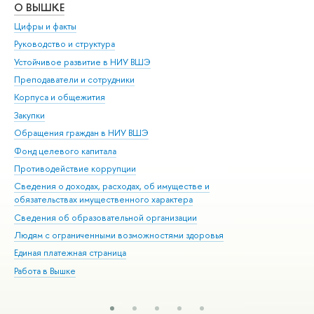
О ВЫШКЕ
ОБ
Цифры и факты
Ли
Руководство и структура
Дов
Устойчивое развитие в НИУ ВШЭ
Ол
Преподаватели и сотрудники
При
Корпуса и общежития
Вы
Закупки
При
Обращения граждан в НИУ ВШЭ
Ас
Фонд целевого капитала
До
Противодействие коррупции
Цен
Сведения о доходах, расходах, об имуществе и
Би
обязательствах имущественного характера
Об
Сведения об образовательной организации
Обр
Людям с ограниченными возможностями здоровья
Единая платежная страница
Работа в Вышке