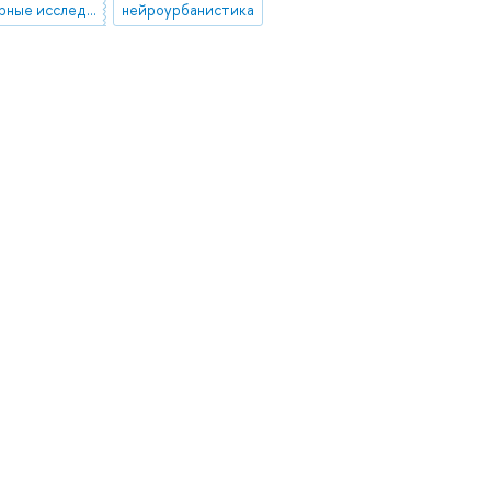
кросскультурные исследования
нейроурбанистика