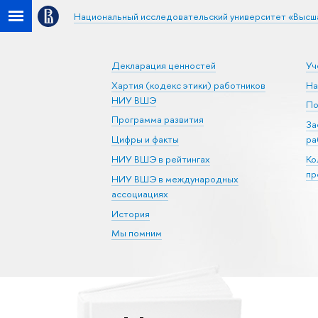
Национальный исследовательский университет «Высш
Декларация ценностей
Уч
Хартия (кодекс этики) работников
На
НИУ ВШЭ
По
Программа развития
За
Цифры и факты
ра
НИУ ВШЭ в рейтингах
Ко
пр
НИУ ВШЭ в международных
ассоциациях
История
Мы помним