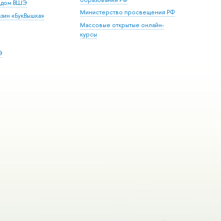
й дом ВШЭ
Министерство просвещения РФ
зин «БукВышка»
Массовые открытые онлайн-
курсы
Э