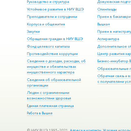
Руководство и структура
Довузовская подго
Устойчивое развитие в НИУ ВШЭ
Олимпиады
Преподаватели и сотрудники
Прием в бакалаври
Корпуса и общежития
Вышка+
Закупки
Прием в магистрат
Обращения граждан в НИУ ВШЭ
Аспирантура
Фонд целевого капитала
Дополнительное о
Противодействие коррупции
Центр развития ка
Сведения о доходах, расходах, об
Бизнес-инкубатор
имуществе и обязательствах
Образовательные 
имущественного характера
Обратная связь и 
Сведения об образовательной
с получателями усл
организации
Людям с ограниченными
возможностями здоровья
Единая платежная страница
Работа в Вышке
© НИУ ВШЭ 1993–2021
Адреса и контакты
Условия исполь