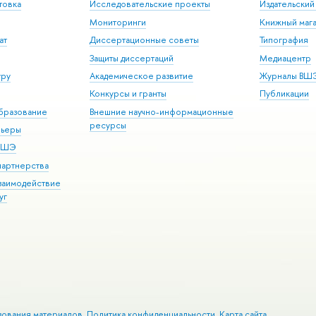
товка
Исследовательские проекты
Издательски
Мониторинги
Книжный мага
ат
Диссертационные советы
Типография
Защиты диссертаций
Медиацентр
уру
Академическое развитие
Журналы ВШ
Конкурсы и гранты
Публикации
бразование
Внешние научно-информационные
ресурсы
рьеры
 ВШЭ
партнерства
взаимодействие
уг
зования материалов
Политика конфиденциальности
Карта сайта