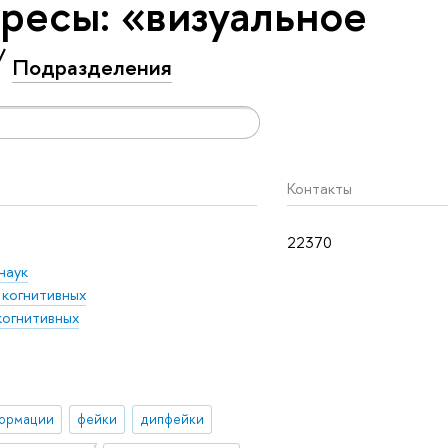
ресы: «визуальное
Подразделения
Контакты
22370
наук
 когнитивных
когнитивных
формации
фейки
дипфейки