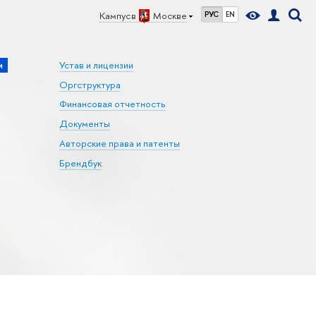
Кампус в
Москве
РУС
EN
и
Устав и лицензии
Оргструктура
Финансовая отчетность
Документы
Авторские права и патенты
Брендбук