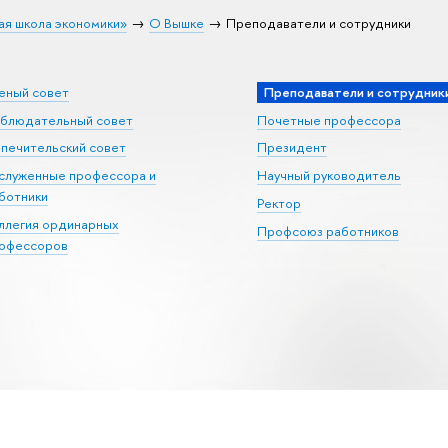
ая школа экономики»
О Вышке
Преподаватели и сотрудники
еный совет
Преподаватели и сотрудник
блюдательный совет
Почетные профессора
печительский совет
Президент
служенные профессора и
Научный руководитель
ботники
Ректор
ллегия ординарных
Профсоюз работников
офессоров