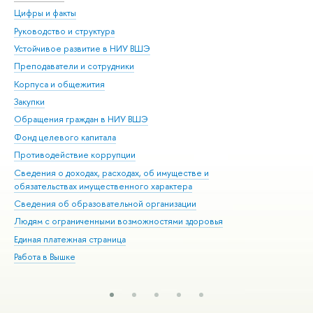
Цифры и факты
Ли
Руководство и структура
Дов
Устойчивое развитие в НИУ ВШЭ
Ол
Преподаватели и сотрудники
При
Корпуса и общежития
Вы
Закупки
При
Обращения граждан в НИУ ВШЭ
Ас
Фонд целевого капитала
До
Противодействие коррупции
Цен
Сведения о доходах, расходах, об имуществе и
Би
обязательствах имущественного характера
Об
Сведения об образовательной организации
Обр
Людям с ограниченными возможностями здоровья
Единая платежная страница
Работа в Вышке