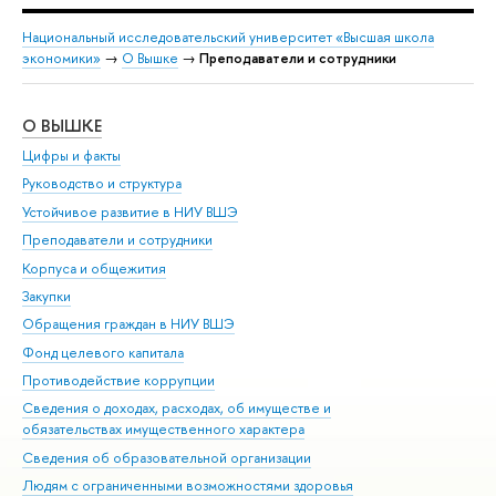
Национальный исследовательский университет «Высшая школа
экономики»
→
О Вышке
→
Преподаватели и сотрудники
О ВЫШКЕ
ОБ
Цифры и факты
Ли
Руководство и структура
Дов
Устойчивое развитие в НИУ ВШЭ
Ол
Преподаватели и сотрудники
При
Корпуса и общежития
Вы
Закупки
При
Обращения граждан в НИУ ВШЭ
Ас
Фонд целевого капитала
До
Противодействие коррупции
Цен
Сведения о доходах, расходах, об имуществе и
Би
обязательствах имущественного характера
Об
Сведения об образовательной организации
Обр
Людям с ограниченными возможностями здоровья