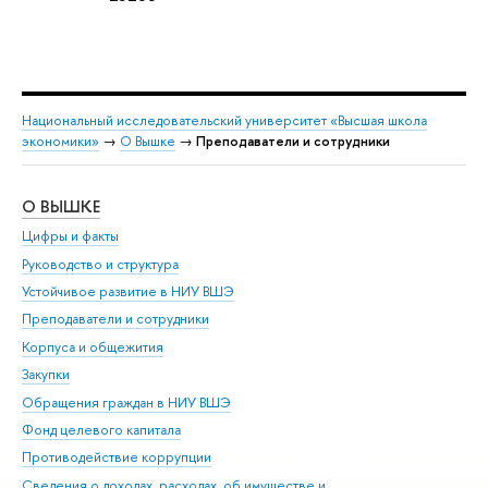
Национальный исследовательский университет «Высшая школа
экономики»
→
О Вышке
→
Преподаватели и сотрудники
О ВЫШКЕ
ОБ
Цифры и факты
Ли
Руководство и структура
Дов
Устойчивое развитие в НИУ ВШЭ
Ол
Преподаватели и сотрудники
При
Корпуса и общежития
Вы
Закупки
При
Обращения граждан в НИУ ВШЭ
Ас
Фонд целевого капитала
До
Противодействие коррупции
Цен
Сведения о доходах, расходах, об имуществе и
Би