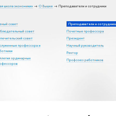
ая школа экономики»
О Вышке
Преподаватели и сотрудники
еный совет
Преподаватели и сотрудник
блюдательный совет
Почетные профессора
печительский совет
Президент
служенные профессора и
Научный руководитель
ботники
Ректор
ллегия ординарных
Профсоюз работников
офессоров