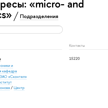
ресы: «micro- and
cs»
Подразделения
Контакты
ч
15220
оники и
я кафедра
й ЗАО «Сконтел»
нститут
хонова
/
Центр