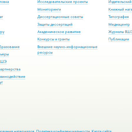
товка
Исследовательские проекты
Издательски
Мониторинги
Книжный мага
ат
Диссертационные советы
Типография
Защиты диссертаций
Медиацентр
уру
Академическое развитие
Журналы ВШ
Конкурсы и гранты
Публикации
бразование
Внешние научно-информационные
ресурсы
рьеры
 ВШЭ
партнерства
взаимодействие
уг
зования материалов
Политика конфиденциальности
Карта сайта