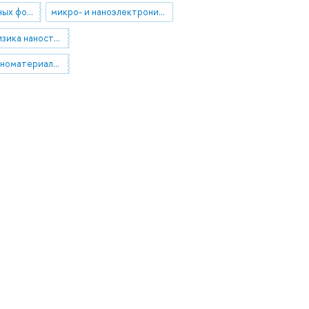
детектор одиночных фотонов
микро- и наноэлектроника
29.19.22 Физика наноструктур. Низкоразмерные структуры. Мезоскопические структуры
47.09.48 Наноматериалы для электроники