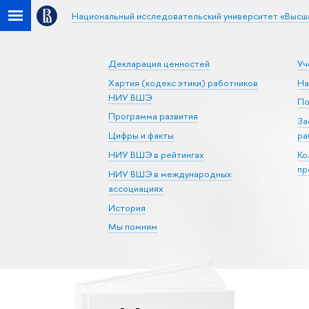
Национальный исследовательский университет «Высш
Декларация ценностей
Уч
Хартия (кодекс этики) работников
На
НИУ ВШЭ
По
Программа развития
За
Цифры и факты
ра
НИУ ВШЭ в рейтингах
Ко
пр
НИУ ВШЭ в международных
ассоциациях
История
Мы помним