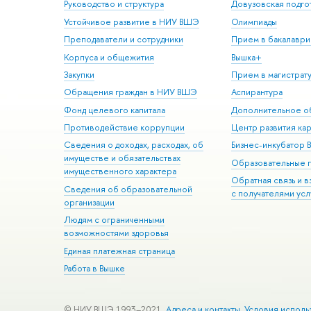
Руководство и структура
Довузовская подго
Устойчивое развитие в НИУ ВШЭ
Олимпиады
Преподаватели и сотрудники
Прием в бакалаври
Корпуса и общежития
Вышка+
Закупки
Прием в магистрат
Обращения граждан в НИУ ВШЭ
Аспирантура
Фонд целевого капитала
Дополнительное о
Противодействие коррупции
Центр развития ка
Сведения о доходах, расходах, об
Бизнес-инкубатор
имуществе и обязательствах
Образовательные 
имущественного характера
Обратная связь и 
Сведения об образовательной
с получателями усл
организации
Людям с ограниченными
возможностями здоровья
Единая платежная страница
Работа в Вышке
© НИУ ВШЭ 1993–2021
Адреса и контакты
Условия исполь