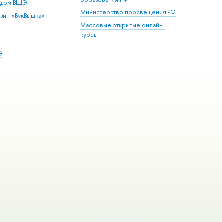
й дом ВШЭ
Министерство просвещения РФ
зин «БукВышка»
Массовые открытые онлайн-
курсы
Э