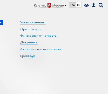
Кампус в
Москве
РУС
EN
и
Устав и лицензии
Оргструктура
Финансовая отчетность
Документы
Авторские права и патенты
Брендбук