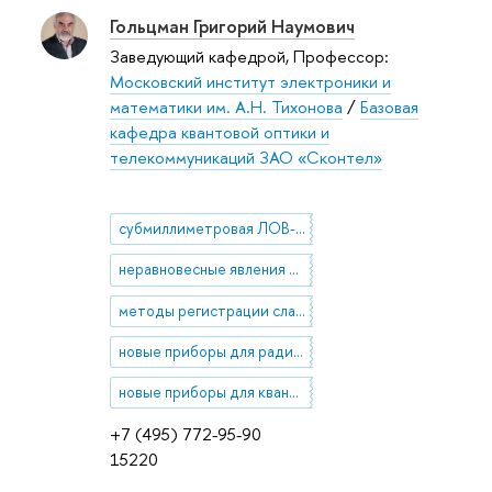
Гольцман Григорий Наумович
Заведующий кафедрой, Профессор:
Московский институт электроники и
математики им. А.Н. Тихонова
/
Базовая
кафедра квантовой оптики и
телекоммуникаций ЗАО «Сконтел»
субмиллиметровая ЛОВ-спектроскопия мелких примесей в монокристаллах Ge, Si и GaAs
неравновесные явления в сверхпроводниковых нанопроводах при поглощении ИК фотонов
методы регистрации слабого терагерцового и инфракрасного излучения
новые приборы для радиоастрономии: сверхпроводниковые болометры на горячих электронах
новые приборы для квантовой оптики: сверхпроводниковые счетчики ИК фотонов
+7 (495) 772-95-90
15220