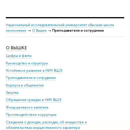
Национальный исследовательский университет «Высшая школа
экономики»
→
О Вышке
→
Преподаватели и сотрудники
О ВЫШКЕ
ОБ
Цифры и факты
Ли
Руководство и структура
Дов
Устойчивое развитие в НИУ ВШЭ
Ол
Преподаватели и сотрудники
При
Корпуса и общежития
Вы
Закупки
При
Обращения граждан в НИУ ВШЭ
Ас
Фонд целевого капитала
До
Противодействие коррупции
Цен
Сведения о доходах, расходах, об имуществе и
Би
обязательствах имущественного характера
Об