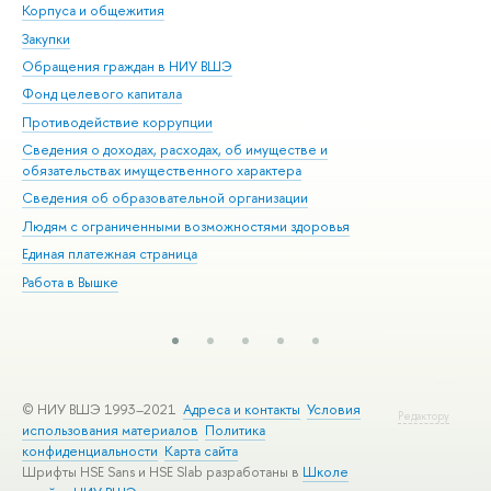
Корпуса и общежития
Вы
Закупки
При
Обращения граждан в НИУ ВШЭ
Ас
Фонд целевого капитала
До
Противодействие коррупции
Цен
Сведения о доходах, расходах, об имуществе и
Би
обязательствах имущественного характера
Об
Сведения об образовательной организации
Обр
Людям с ограниченными возможностями здоровья
Единая платежная страница
Работа в Вышке
© НИУ ВШЭ 1993–2021
Адреса и контакты
Условия
Редактору
использования материалов
Политика
конфиденциальности
Карта сайта
Шрифты HSE Sans и HSE Slab разработаны в
Школе