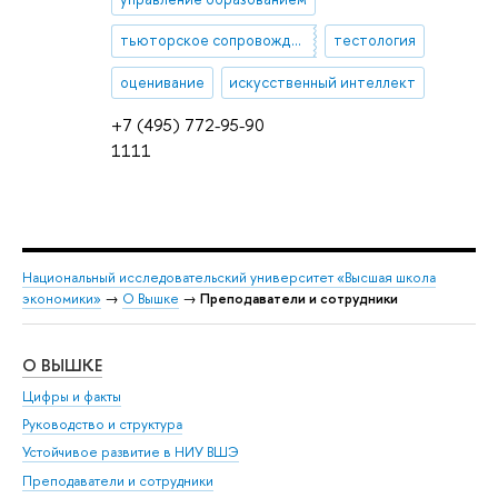
тьюторское сопровождение
тестология
оценивание
искусственный интеллект
+7 (495) 772-95-90
1111
Национальный исследовательский университет «Высшая школа
экономики»
→
О Вышке
→
Преподаватели и сотрудники
О ВЫШКЕ
ОБ
Цифры и факты
Ли
Руководство и структура
Дов
Устойчивое развитие в НИУ ВШЭ
Ол
Преподаватели и сотрудники
При