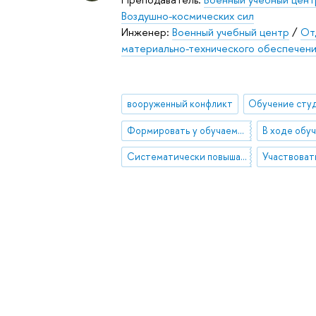
Воздушно-космических сил
Инженер:
Военный учебный центр
/
От
материально-технического обеспечен
вооруженный конфликт
Формировать у обучаемых высокие морально-психологические, физические качества и сознательную воинскую дисциплину. В воспитательном процессе всем проводимым мероприятиям придавать военно-патриотическую направленность.
Систематически повышать уровень профессиональных знаний, совершенствовать свое педагогическое мастерство, быть образцом безупречного выполнения служебного долга, дисциплинированности, высокой культуры и нравственности.