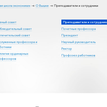
ая школа экономики»
О Вышке
Преподаватели и сотрудники
еный совет
Преподаватели и сотрудник
блюдательный совет
Почетные профессора
печительский совет
Президент
служенные профессора и
Научный руководитель
ботники
Ректор
ллегия ординарных
Профсоюз работников
офессоров