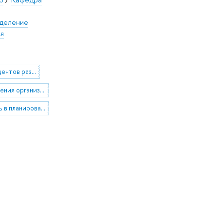
деление
ия
Обучение студентов различным приемам и способам боевых действий в составе подразделений, умелому применению индивидуального и группового оружия и боевой техники в сложных условиях боевой обстановки.
В ходе обучения организовывать выполнение и требовать соблюдение студентами правил и требований безопасности при проведении занятий.
Участвовать в планировании учебного процесса, разработке учебных программ и тематических планов подготовки студентов, методической документации, учебных и наглядных пособий.