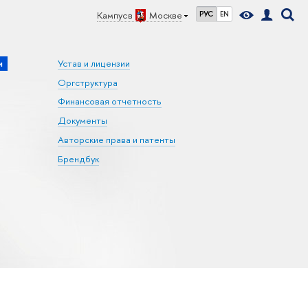
Кампус в
Москве
РУС
EN
и
Устав и лицензии
Оргструктура
Финансовая отчетность
Документы
Авторские права и патенты
Брендбук