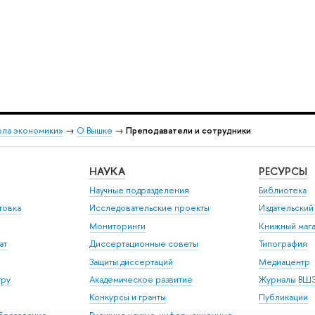
ола экономики»
→
О Вышке
→
Преподаватели и сотрудники
НАУКА
РЕСУРСЫ
Научные подразделения
Библиотека
товка
Исследовательские проекты
Издательски
Мониторинги
Книжный мага
ат
Диссертационные советы
Типография
Защиты диссертаций
Медиацентр
уру
Академическое развитие
Журналы ВШ
Конкурсы и гранты
Публикации