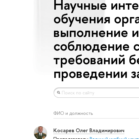
Научные инте
обучения орг
выполнение и
соблюдение с
требований б
проведении з
ФИО и должность
Косарев Олег Владимирович
Преподаватель:
Военный учебный цент