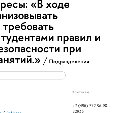
ресы: «В ходе
анизовывать
 требовать
тудентами правил и
езопасности при
анятий.»
Подразделения
Контакты
+7 (495) 772-95-90
22933
р
/
Кафедра