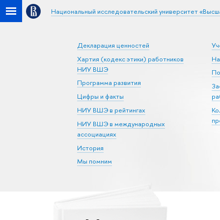
Национальный исследовательский университет «Высш
Декларация ценностей
Уч
Хартия (кодекс этики) работников
На
НИУ ВШЭ
По
Программа развития
За
Цифры и факты
ра
НИУ ВШЭ в рейтингах
Ко
пр
НИУ ВШЭ в международных
ассоциациях
История
Мы помним