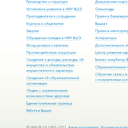
Руководство и структура
Довузовская подго
Устойчивое развитие в НИУ ВШЭ
Олимпиады
Преподаватели и сотрудники
Прием в бакалаври
Корпуса и общежития
Вышка+
Закупки
Прием в магистрат
Обращения граждан в НИУ ВШЭ
Аспирантура
Фонд целевого капитала
Дополнительное о
Противодействие коррупции
Центр развития ка
Сведения о доходах, расходах, об
Бизнес-инкубатор
имуществе и обязательствах
Образовательные 
имущественного характера
Обратная связь и 
Сведения об образовательной
с получателями усл
организации
Людям с ограниченными
возможностями здоровья
Единая платежная страница
Работа в Вышке
© НИУ ВШЭ 1993–2021
Адреса и контакты
Условия исполь