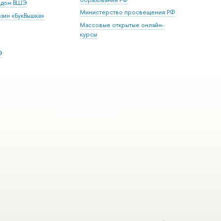
й дом ВШЭ
Министерство просвещения РФ
зин «БукВышка»
Массовые открытые онлайн-
курсы
Э