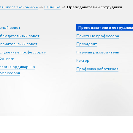
ая школа экономики»
О Вышке
Преподаватели и сотрудники
еный совет
Преподаватели и сотрудник
блюдательный совет
Почетные профессора
печительский совет
Президент
служенные профессора и
Научный руководитель
ботники
Ректор
ллегия ординарных
Профсоюз работников
офессоров