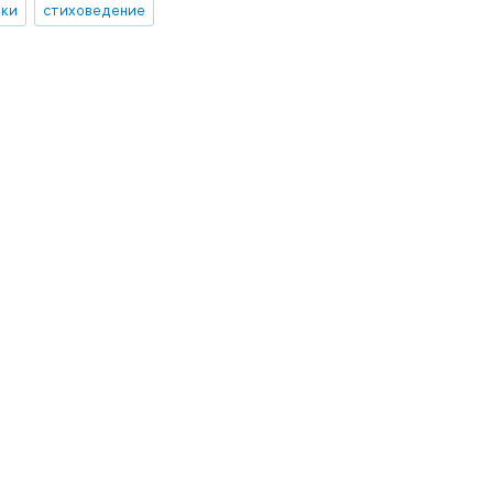
ики
стиховедение