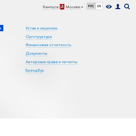
Кампус в
Москве
РУС
EN
и
Устав и лицензии
Оргструктура
Финансовая отчетность
Документы
Авторские права и патенты
Брендбук