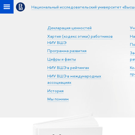
Национальный исследовательский университет «Высш
Декларация ценностей
Уч
Хартия (кодекс этики) работников
На
НИУ ВШЭ
По
Программа развития
За
Цифры и факты
ра
НИУ ВШЭ в рейтингах
Ко
пр
НИУ ВШЭ в международных
ассоциациях
История
Мы помним