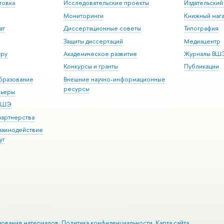
товка
Исследовательские проекты
Издательски
Мониторинги
Книжный мага
ат
Диссертационные советы
Типография
Защиты диссертаций
Медиацентр
уру
Академическое развитие
Журналы ВШ
Конкурсы и гранты
Публикации
бразование
Внешние научно-информационные
ресурсы
рьеры
 ВШЭ
партнерства
взаимодействие
уг
зования материалов
Политика конфиденциальности
Карта сайта