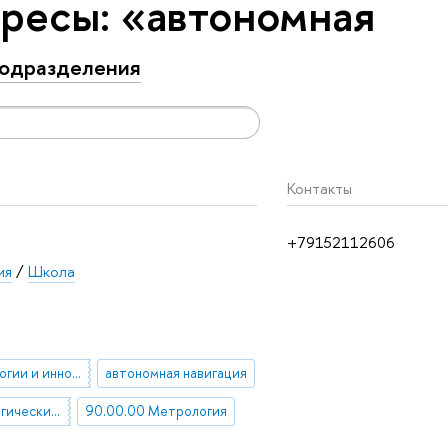
ресы: «автономная
одразделения
Контакты
+79152112606
ия
/
Школа
наука, технологии и инновации
автономная навигация
82.33.00 Стратегический менеджмент. Стратегическое планирование
90.00.00 Метрология