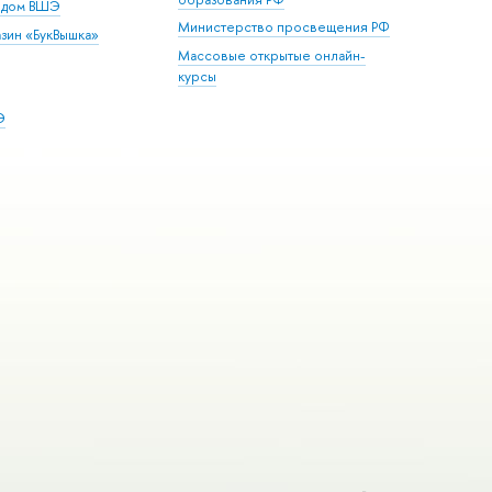
й дом ВШЭ
Министерство просвещения РФ
зин «БукВышка»
Массовые открытые онлайн-
курсы
Э