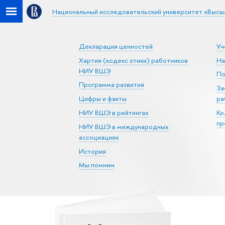
Национальный исследовательский университет «Высш
Декларация ценностей
Уч
Хартия (кодекс этики) работников
На
НИУ ВШЭ
По
Программа развития
За
Цифры и факты
ра
НИУ ВШЭ в рейтингах
Ко
пр
НИУ ВШЭ в международных
ассоциациях
История
Мы помним