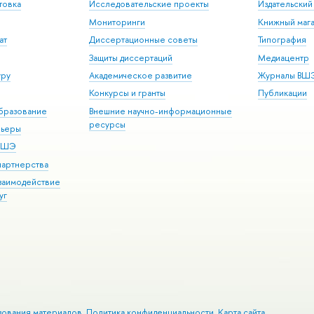
товка
Исследовательские проекты
Издательски
Мониторинги
Книжный мага
ат
Диссертационные советы
Типография
Защиты диссертаций
Медиацентр
уру
Академическое развитие
Журналы ВШ
Конкурсы и гранты
Публикации
бразование
Внешние научно-информационные
ресурсы
рьеры
 ВШЭ
партнерства
взаимодействие
уг
зования материалов
Политика конфиденциальности
Карта сайта