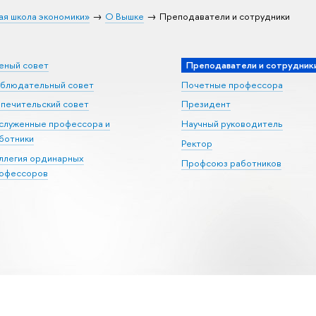
ая школа экономики»
О Вышке
Преподаватели и сотрудники
еный совет
Преподаватели и сотрудник
блюдательный совет
Почетные профессора
печительский совет
Президент
служенные профессора и
Научный руководитель
ботники
Ректор
ллегия ординарных
Профсоюз работников
офессоров