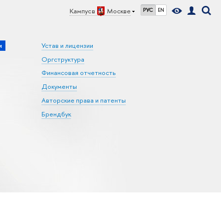
Кампус в
Москве
РУС
EN
и
Устав и лицензии
Оргструктура
Финансовая отчетность
Документы
Авторские права и патенты
Брендбук