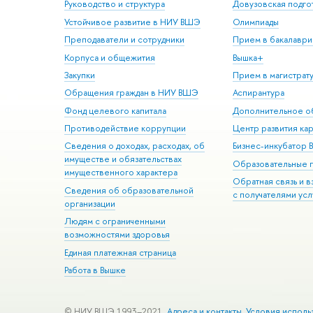
Руководство и структура
Довузовская подго
Устойчивое развитие в НИУ ВШЭ
Олимпиады
Преподаватели и сотрудники
Прием в бакалаври
Корпуса и общежития
Вышка+
Закупки
Прием в магистрат
Обращения граждан в НИУ ВШЭ
Аспирантура
Фонд целевого капитала
Дополнительное о
Противодействие коррупции
Центр развития ка
Сведения о доходах, расходах, об
Бизнес-инкубатор
имуществе и обязательствах
Образовательные 
имущественного характера
Обратная связь и 
Сведения об образовательной
с получателями усл
организации
Людям с ограниченными
возможностями здоровья
Единая платежная страница
Работа в Вышке
© НИУ ВШЭ 1993–2021
Адреса и контакты
Условия исполь