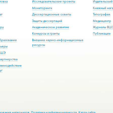
товка
Исследовательские проекты
Издательски
Мониторинги
Книжный мага
ат
Диссертационные советы
Типография
Защиты диссертаций
Медиацентр
уру
Академическое развитие
Журналы ВШ
Конкурсы и гранты
Публикации
бразование
Внешние научно-информационные
ресурсы
рьеры
 ВШЭ
партнерства
взаимодействие
уг
зования материалов
Политика конфиденциальности
Карта сайта