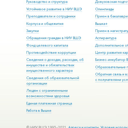
Руководство и структура
Довузовская подго
Устойчивое развитие в НИУ ВШЭ
Олимпиады
Преподаватели и сотрудники
Прием в бакалаври
Корпуса и общежития
Вышка+
Закупки
Прием в магистрат
Обращения граждан в НИУ ВШЭ
Аспирантура
Фонд целевого капитала
Дополнительное о
Противодействие коррупции
Центр развития ка
Сведения о доходах, расходах, об
Бизнес-инкубатор
имуществе и обязательствах
Образовательные 
имущественного характера
Обратная связь и 
Сведения об образовательной
с получателями усл
организации
Людям с ограниченными
возможностями здоровья
Единая платежная страница
Работа в Вышке
© НИУ ВШЭ 1993–2021
Адреса и контакты
Условия исполь