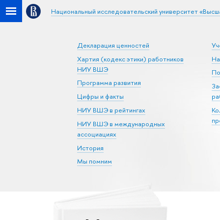
Национальный исследовательский университет «Высш
Декларация ценностей
Уч
Хартия (кодекс этики) работников
На
НИУ ВШЭ
По
Программа развития
За
Цифры и факты
ра
НИУ ВШЭ в рейтингах
Ко
пр
НИУ ВШЭ в международных
ассоциациях
История
Мы помним