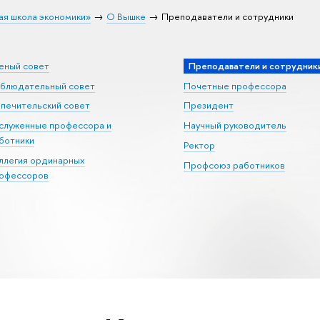
ая школа экономики»
О Вышке
Преподаватели и сотрудники
еный совет
Преподаватели и сотрудник
блюдательный совет
Почетные профессора
печительский совет
Президент
служенные профессора и
Научный руководитель
ботники
Ректор
ллегия ординарных
Профсоюз работников
офессоров