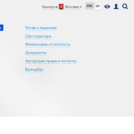
Кампус в
Москве
РУС
EN
и
Устав и лицензии
Оргструктура
Финансовая отчетность
Документы
Авторские права и патенты
Брендбук