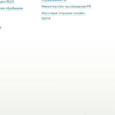
й дом ВШЭ
Министерство просвещения РФ
зин «БукВышка»
Массовые открытые онлайн-
курсы
Э