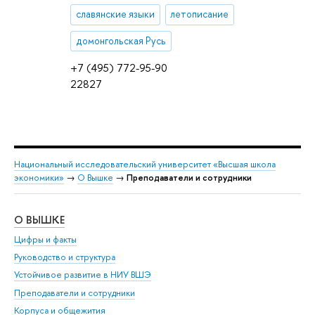
славянские языки
летописание
домонгольская Русь
+7 (495) 772-95-90
22827
Национальный исследовательский университет «Высшая школа
экономики»
→
О Вышке
→
Преподаватели и сотрудники
О ВЫШКЕ
ОБ
Цифры и факты
Ли
Руководство и структура
Дов
Устойчивое развитие в НИУ ВШЭ
Ол
Преподаватели и сотрудники
При
Корпуса и общежития
Вы