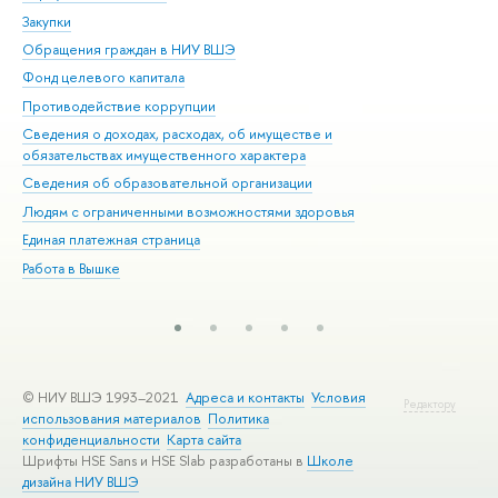
Закупки
При
Обращения граждан в НИУ ВШЭ
Ас
Фонд целевого капитала
До
Противодействие коррупции
Цен
Сведения о доходах, расходах, об имуществе и
Би
обязательствах имущественного характера
Об
Сведения об образовательной организации
Обр
Людям с ограниченными возможностями здоровья
Единая платежная страница
Работа в Вышке
© НИУ ВШЭ 1993–2021
Адреса и контакты
Условия
Редактору
использования материалов
Политика
конфиденциальности
Карта сайта
Шрифты HSE Sans и HSE Slab разработаны в
Школе
дизайна НИУ ВШЭ