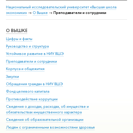
Национальный исследовательский университет «Высшая школа
экономики»
→
О Вышке
→
Преподаватели и сотрудники
О ВЫШКЕ
ОБ
Цифры и факты
Ли
Руководство и структура
Дов
Устойчивое развитие в НИУ ВШЭ
Ол
Преподаватели и сотрудники
При
Корпуса и общежития
Вы
Закупки
При
Обращения граждан в НИУ ВШЭ
Ас
Фонд целевого капитала
До
Противодействие коррупции
Цен
Сведения о доходах, расходах, об имуществе и
Би
обязательствах имущественного характера
Об
Сведения об образовательной организации
Обр
Людям с ограниченными возможностями здоровья