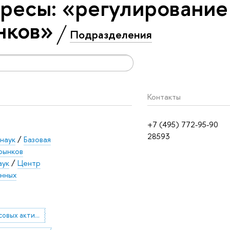
ресы: «регулирование
нков»
Подразделения
Контакты
+7 (495) 772-95-90
28593
наук
/
Базовая
рынков
аук
/
Центр
анных
оценка финансовых активов