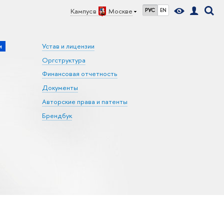
Кампус в
Москве
РУС
EN
и
Устав и лицензии
Оргструктура
Финансовая отчетность
Документы
Авторские права и патенты
Брендбук