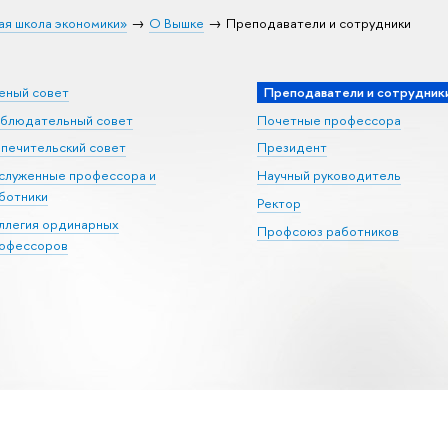
ая школа экономики»
О Вышке
Преподаватели и сотрудники
еный совет
Преподаватели и сотрудник
блюдательный совет
Почетные профессора
печительский совет
Президент
служенные профессора и
Научный руководитель
ботники
Ректор
ллегия ординарных
Профсоюз работников
офессоров