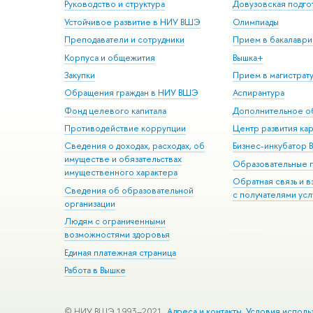
Руководство и структура
Довузовская подго
Устойчивое развитие в НИУ ВШЭ
Олимпиады
Преподаватели и сотрудники
Прием в бакалаври
Корпуса и общежития
Вышка+
Закупки
Прием в магистрат
Обращения граждан в НИУ ВШЭ
Аспирантура
Фонд целевого капитала
Дополнительное о
Противодействие коррупции
Центр развития ка
Сведения о доходах, расходах, об
Бизнес-инкубатор
имуществе и обязательствах
Образовательные 
имущественного характера
Обратная связь и 
Сведения об образовательной
с получателями усл
организации
Людям с ограниченными
возможностями здоровья
Единая платежная страница
Работа в Вышке
© НИУ ВШЭ 1993–2021
Адреса и контакты
Условия исполь