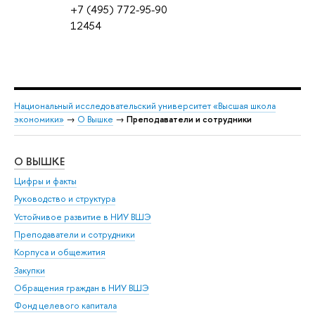
+7 (495) 772-95-90
12454
Национальный исследовательский университет «Высшая школа
экономики»
→
О Вышке
→
Преподаватели и сотрудники
О ВЫШКЕ
ОБ
Цифры и факты
Ли
Руководство и структура
Дов
Устойчивое развитие в НИУ ВШЭ
Ол
Преподаватели и сотрудники
При
Корпуса и общежития
Вы
Закупки
При
Обращения граждан в НИУ ВШЭ
Ас
Фонд целевого капитала
До