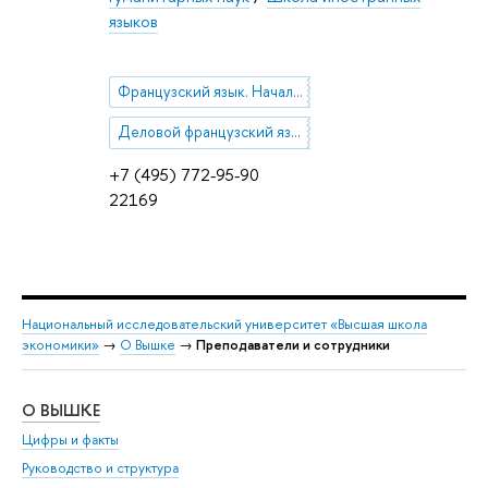
языков
Французский язык. Начальный уровень
Деловой французский язык (Français des affaires)
+7 (495) 772-95-90
22169
Национальный исследовательский университет «Высшая школа
экономики»
→
О Вышке
→
Преподаватели и сотрудники
О ВЫШКЕ
ОБ
Цифры и факты
Ли
Руководство и структура
Дов