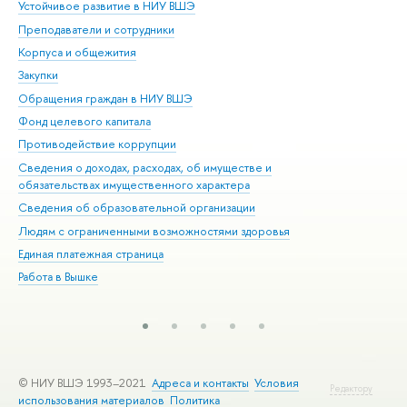
Устойчивое развитие в НИУ ВШЭ
Ол
Преподаватели и сотрудники
При
Корпуса и общежития
Вы
Закупки
При
Обращения граждан в НИУ ВШЭ
Ас
Фонд целевого капитала
До
Противодействие коррупции
Цен
Сведения о доходах, расходах, об имуществе и
Би
обязательствах имущественного характера
Об
Сведения об образовательной организации
Обр
Людям с ограниченными возможностями здоровья
Единая платежная страница
Работа в Вышке
© НИУ ВШЭ 1993–2021
Адреса и контакты
Условия
Редактору
использования материалов
Политика