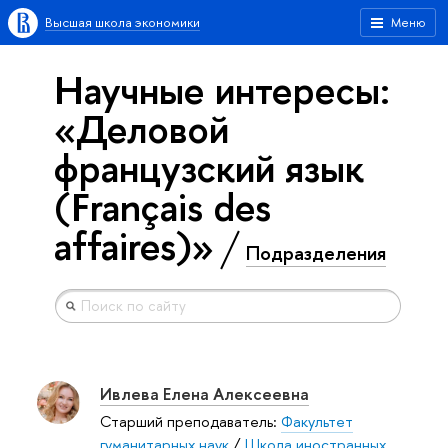
Высшая школа экономики
Меню
Научные интересы:
«Деловой
французский язык
(Français des
affaires)»
Подразделения
Ивлева Елена Алексеевна
Старший преподаватель:
Факультет
гуманитарных наук
/
Школа иностранных