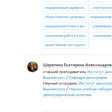
модернизация здравоохранения и социальная политика
общественное здоровье
медицинская этика и деонтология
социальная работа и социальное обслуживание населения
качественная методология социологических исследований в области здравоохранения
Шарепина Екатерина Александров
старший преподаватель:
Институт дем
Вишневского
/
Кафедра демографии
Научный сотрудник:
Институт демограф
Вишневского
/
Научно-учебная лаборат
демографической политики