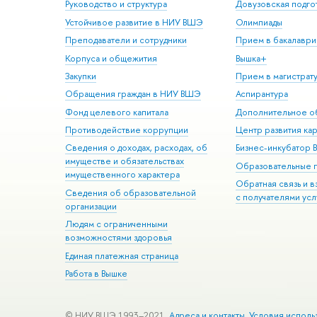
Руководство и структура
Довузовская подго
Устойчивое развитие в НИУ ВШЭ
Олимпиады
Преподаватели и сотрудники
Прием в бакалаври
Корпуса и общежития
Вышка+
Закупки
Прием в магистрат
Обращения граждан в НИУ ВШЭ
Аспирантура
Фонд целевого капитала
Дополнительное о
Противодействие коррупции
Центр развития ка
Сведения о доходах, расходах, об
Бизнес-инкубатор
имуществе и обязательствах
Образовательные 
имущественного характера
Обратная связь и 
Сведения об образовательной
с получателями усл
организации
Людям с ограниченными
возможностями здоровья
Единая платежная страница
Работа в Вышке
© НИУ ВШЭ 1993–2021
Адреса и контакты
Условия исполь