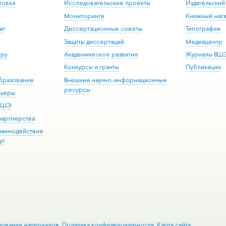
товка
Исследовательские проекты
Издательски
Мониторинги
Книжный мага
ат
Диссертационные советы
Типография
Защиты диссертаций
Медиацентр
уру
Академическое развитие
Журналы ВШ
Конкурсы и гранты
Публикации
бразование
Внешние научно-информационные
ресурсы
рьеры
 ВШЭ
партнерства
взаимодействие
уг
зования материалов
Политика конфиденциальности
Карта сайта