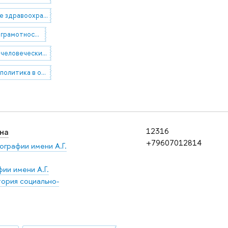
электронное здравоохранение и интернет-медицина
медицинская грамотность и коммуникационные исследования в области здравоохранения
управление человеческими ресурсами в здравоохранении
социальная политика в отношении людей старшего возраста и людей с инвалидностью
на
12316
+79607012814
ографии имени А.Г.
ии имени А.Г.
ория социально-