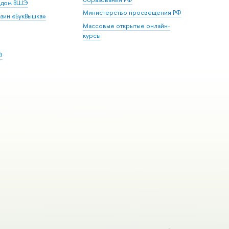
й дом ВШЭ
Министерство просвещения РФ
зин «БукВышка»
Массовые открытые онлайн-
курсы
Э