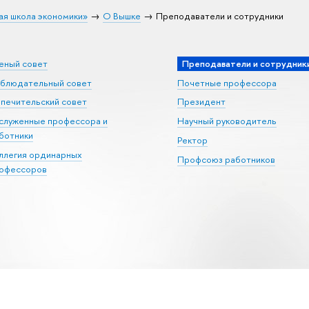
ая школа экономики»
О Вышке
Преподаватели и сотрудники
еный совет
Преподаватели и сотрудник
блюдательный совет
Почетные профессора
печительский совет
Президент
служенные профессора и
Научный руководитель
ботники
Ректор
ллегия ординарных
Профсоюз работников
офессоров