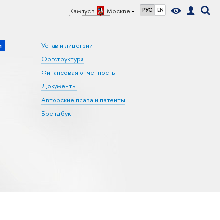
Кампус в
Москве
РУС
EN
и
Устав и лицензии
Оргструктура
Финансовая отчетность
Документы
Авторские права и патенты
Брендбук