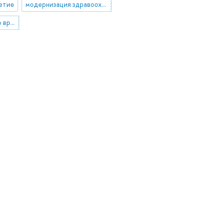
летие
модернизация здравоохранения и социальная политика
меры по привлечению врачей для работы в сельской местности