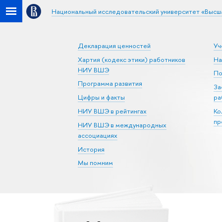
Национальный исследовательский университет «Высш
Декларация ценностей
Уч
Хартия (кодекс этики) работников
На
НИУ ВШЭ
По
Программа развития
За
Цифры и факты
ра
НИУ ВШЭ в рейтингах
Ко
пр
НИУ ВШЭ в международных
ассоциациях
История
Мы помним