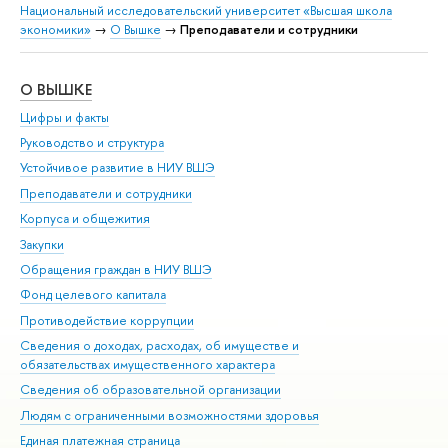
Национальный исследовательский университет «Высшая школа
экономики»
→
О Вышке
→
Преподаватели и сотрудники
О ВЫШКЕ
ОБ
Цифры и факты
Ли
Руководство и структура
Дов
Устойчивое развитие в НИУ ВШЭ
Ол
Преподаватели и сотрудники
При
Корпуса и общежития
Вы
Закупки
При
Обращения граждан в НИУ ВШЭ
Ас
Фонд целевого капитала
До
Противодействие коррупции
Цен
Сведения о доходах, расходах, об имуществе и
Би
обязательствах имущественного характера
Об
Сведения об образовательной организации
Обр
Людям с ограниченными возможностями здоровья
Единая платежная страница