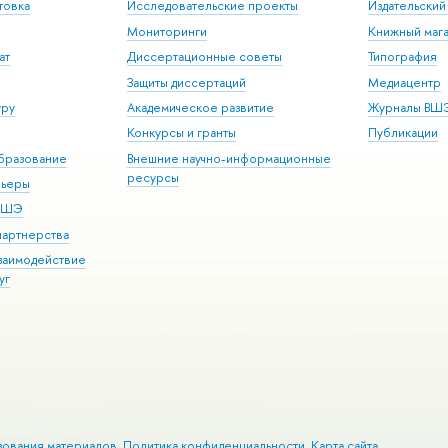
товка
Исследовательские проекты
Издательски
Мониторинги
Книжный мага
ат
Диссертационные советы
Типография
Защиты диссертаций
Медиацентр
уру
Академическое развитие
Журналы ВШ
Конкурсы и гранты
Публикации
бразование
Внешние научно-информационные
ресурсы
рьеры
 ВШЭ
партнерства
взаимодействие
уг
зования материалов
Политика конфиденциальности
Карта сайта