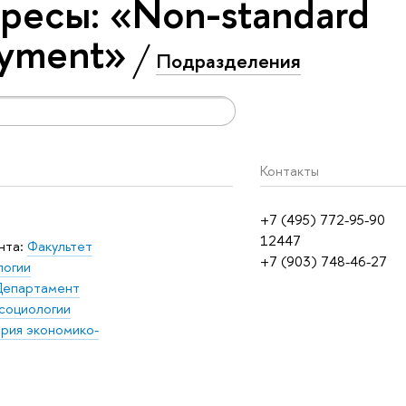
ресы: «Non-standard
oyment»
Подразделения
Контакты
+7 (495) 772-95-90
12447
нта:
Факультет
+7 (903) 748-46-27
логии
епартамент
социологии
рия экономико-