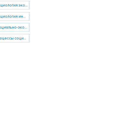
04.51.25 Социология экономики
04.51.54 Социология информации и коммуникации
06.77.02 Социально-экономические проблемы труда
15.41.25 Процессы социализации