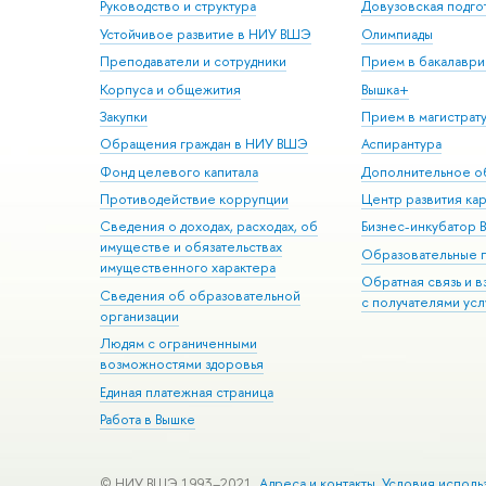
Руководство и структура
Довузовская подго
Устойчивое развитие в НИУ ВШЭ
Олимпиады
Преподаватели и сотрудники
Прием в бакалаври
Корпуса и общежития
Вышка+
Закупки
Прием в магистрат
Обращения граждан в НИУ ВШЭ
Аспирантура
Фонд целевого капитала
Дополнительное о
Противодействие коррупции
Центр развития ка
Сведения о доходах, расходах, об
Бизнес-инкубатор
имуществе и обязательствах
Образовательные 
имущественного характера
Обратная связь и 
Сведения об образовательной
с получателями усл
организации
Людям с ограниченными
возможностями здоровья
Единая платежная страница
Работа в Вышке
© НИУ ВШЭ 1993–2021
Адреса и контакты
Условия исполь