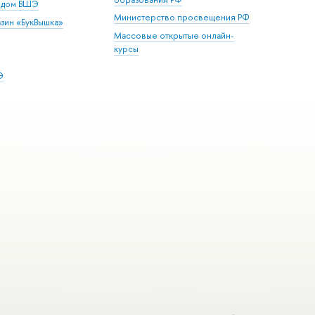
й дом ВШЭ
Министерство просвещения РФ
зин «БукВышка»
Массовые открытые онлайн-
курсы
Э