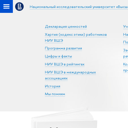
Национальный исследовательский университет «Высш
Декларация ценностей
Уч
Хартия (кодекс этики) работников
На
НИУ ВШЭ
По
Программа развития
За
Цифры и факты
ра
НИУ ВШЭ в рейтингах
Ко
пр
НИУ ВШЭ в международных
ассоциациях
История
Мы помним