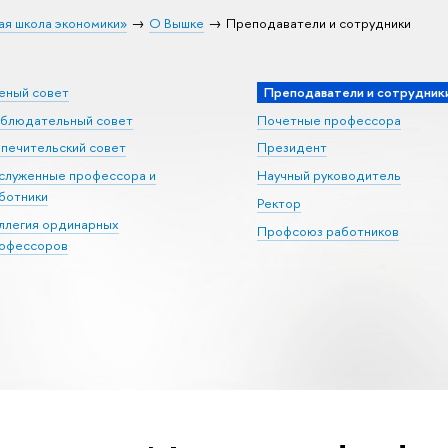
ая школа экономики»
О Вышке
Преподаватели и сотрудники
еный совет
Преподаватели и сотрудник
блюдательный совет
Почетные профессора
печительский совет
Президент
служенные профессора и
Научный руководитель
ботники
Ректор
ллегия ординарных
Профсоюз работников
офессоров