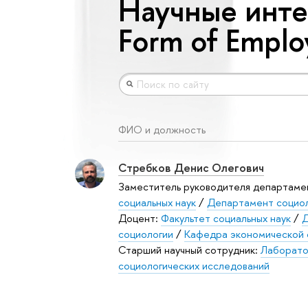
Научные инте
Form of Empl
ФИО и должность
Стребков Денис Олегович
Заместитель руководителя департаме
социальных наук
/
Департамент социо
Доцент:
Факультет социальных наук
/
Д
социологии
/
Кафедра экономической 
Старший научный сотрудник:
Лаборато
социологических исследований