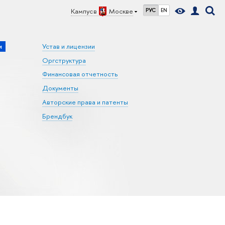
Кампус в
Москве
РУС
EN
и
Устав и лицензии
Оргструктура
Финансовая отчетность
Документы
Авторские права и патенты
Брендбук