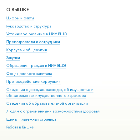
О ВЫШКЕ
ОБ
Цифры и факты
Ли
Руководство и структура
Дов
Устойчивое развитие в НИУ ВШЭ
Ол
Преподаватели и сотрудники
При
Корпуса и общежития
Вы
Закупки
При
Обращения граждан в НИУ ВШЭ
Ас
Фонд целевого капитала
До
Противодействие коррупции
Цен
Сведения о доходах, расходах, об имуществе и
Би
обязательствах имущественного характера
Об
Сведения об образовательной организации
Обр
Людям с ограниченными возможностями здоровья
Единая платежная страница
Работа в Вышке