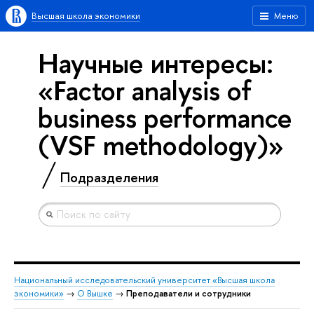
Высшая школа экономики
Меню
Научные интересы:
«Factor analysis of
business performance
(VSF methodology)»
Подразделения
Национальный исследовательский университет «Высшая школа
экономики»
→
О Вышке
→
Преподаватели и сотрудники