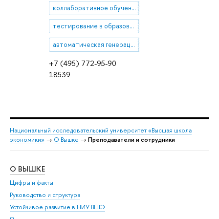
коллаборативное обучение
тестирование в образовании
автоматическая генерация заданий
+7 (495) 772-95-90
18539
Национальный исследовательский университет «Высшая школа
экономики»
→
О Вышке
→
Преподаватели и сотрудники
О ВЫШКЕ
ОБ
Цифры и факты
Ли
Руководство и структура
Дов
Устойчивое развитие в НИУ ВШЭ
Ол