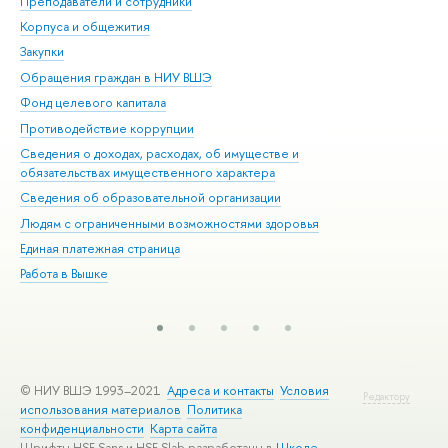
Преподаватели и сотрудники
При
Корпуса и общежития
Вы
Закупки
При
Обращения граждан в НИУ ВШЭ
Ас
Фонд целевого капитала
До
Противодействие коррупции
Цен
Сведения о доходах, расходах, об имуществе и
Би
обязательствах имущественного характера
Об
Сведения об образовательной организации
Обр
Людям с ограниченными возможностями здоровья
Единая платежная страница
Работа в Вышке
© НИУ ВШЭ 1993–2021
Адреса и контакты
Условия
Редактору
использования материалов
Политика
конфиденциальности
Карта сайта
Шрифты HSE Sans и HSE Slab разработаны в
Школе