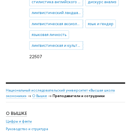
стилистика английского языка
дискурс анализ
лингвистический ландшафт
лингвистическая аксиология
язык и гендер
языковая личность
лингвистическая и культурная идентичность
22507
Национальный исследовательский университет «Высшая школа
экономики»
→
О Вышке
→
Преподаватели и сотрудники
О ВЫШКЕ
ОБ
Цифры и факты
Ли
Руководство и структура
Дов