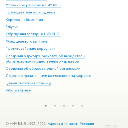
Устойчивое развитие в НИУ ВШЭ
Ол
Преподаватели и сотрудники
При
Корпуса и общежития
Вы
Закупки
При
Обращения граждан в НИУ ВШЭ
Ас
Фонд целевого капитала
До
Противодействие коррупции
Цен
Сведения о доходах, расходах, об имуществе и
Би
обязательствах имущественного характера
Об
Сведения об образовательной организации
Обр
Людям с ограниченными возможностями здоровья
Единая платежная страница
Работа в Вышке
© НИУ ВШЭ 1993–2021
Адреса и контакты
Условия
Редактору