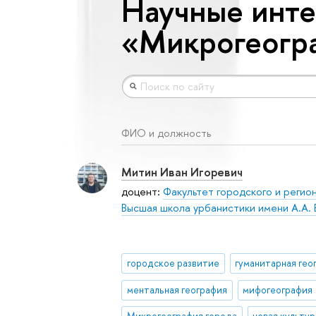
Научные инте
«Микрогеогр
ФИО и должность
Митин Иван Игоревич
доцент:
Факультет городского и регио
Высшая школа урбанистики имени А.А. 
городское развитие
гуманитарная гео
ментальная география
мифогеография
Микрогеография города