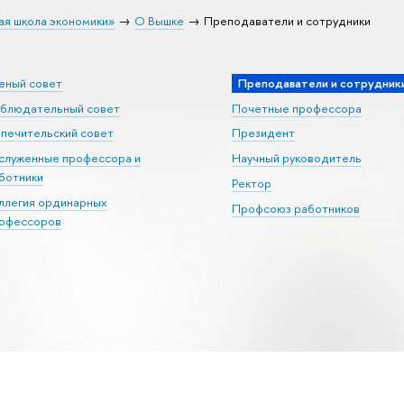
ая школа экономики»
О Вышке
Преподаватели и сотрудники
еный совет
Преподаватели и сотрудник
блюдательный совет
Почетные профессора
печительский совет
Президент
служенные профессора и
Научный руководитель
ботники
Ректор
ллегия ординарных
Профсоюз работников
офессоров