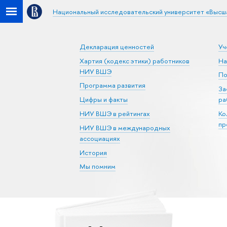
Национальный исследовательский университет «Высш
Декларация ценностей
Уч
Хартия (кодекс этики) работников
На
НИУ ВШЭ
По
Программа развития
За
Цифры и факты
ра
НИУ ВШЭ в рейтингах
Ко
пр
НИУ ВШЭ в международных
ассоциациях
История
Мы помним