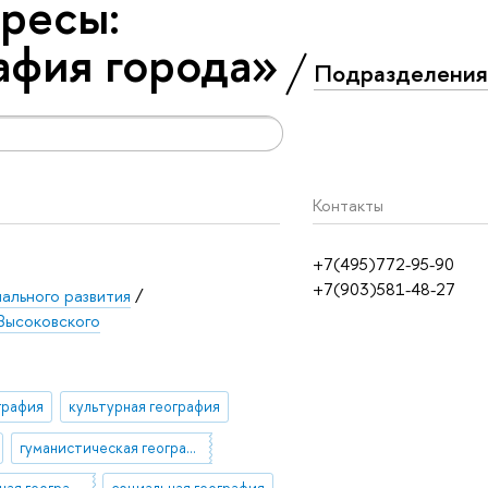
ресы:
афия города»
Подразделения
Контакты
+7(495)772-95-90
+7(903)581-48-27
нального развития
/
Высоковского
графия
культурная география
гуманистическая география
новая культурная география
социальная география