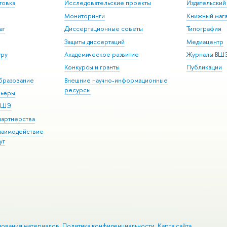
товка
Исследовательские проекты
Издательски
Мониторинги
Книжный мага
ат
Диссертационные советы
Типография
Защиты диссертаций
Медиацентр
уру
Академическое развитие
Журналы ВШ
Конкурсы и гранты
Публикации
бразование
Внешние научно-информационные
ресурсы
рьеры
 ВШЭ
партнерства
взаимодействие
уг
зования материалов
Политика конфиденциальности
Карта сайта