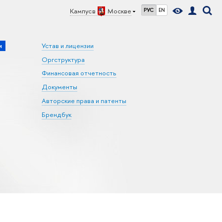
Кампус в
Москве
РУС
EN
и
Устав и лицензии
Оргструктура
Финансовая отчетность
Документы
Авторские права и патенты
Брендбук