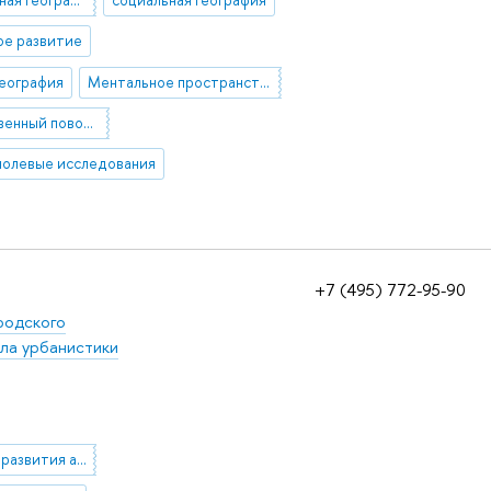
ое развитие
география
Ментальное пространство города
пространственный поворот
полевые исследования
+7 (495) 772-95-90
родского
ла урбанистики
Особенности развития агломерационных структур