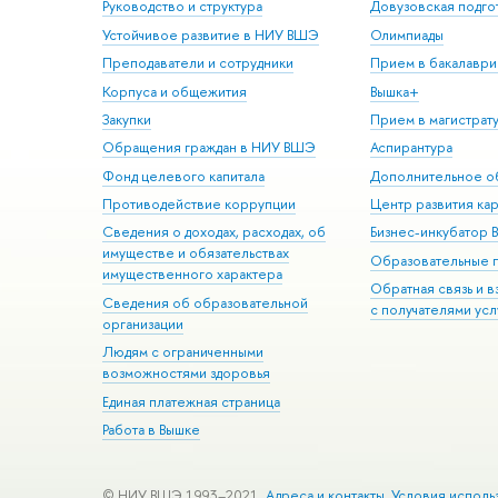
Руководство и структура
Довузовская подго
Устойчивое развитие в НИУ ВШЭ
Олимпиады
Преподаватели и сотрудники
Прием в бакалаври
Корпуса и общежития
Вышка+
Закупки
Прием в магистрат
Обращения граждан в НИУ ВШЭ
Аспирантура
Фонд целевого капитала
Дополнительное о
Противодействие коррупции
Центр развития ка
Сведения о доходах, расходах, об
Бизнес-инкубатор
имуществе и обязательствах
Образовательные 
имущественного характера
Обратная связь и 
Сведения об образовательной
с получателями усл
организации
Людям с ограниченными
возможностями здоровья
Единая платежная страница
Работа в Вышке
© НИУ ВШЭ 1993–2021
Адреса и контакты
Условия исполь