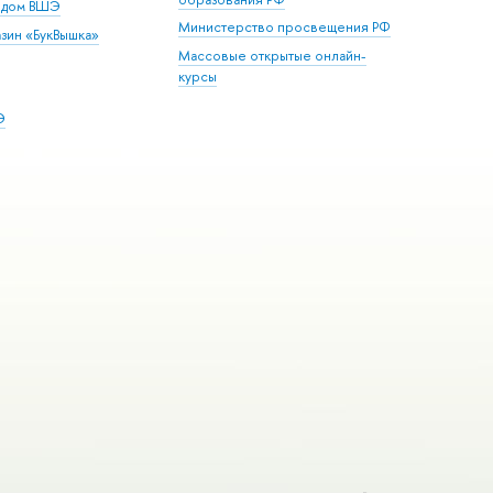
й дом ВШЭ
Министерство просвещения РФ
зин «БукВышка»
Массовые открытые онлайн-
курсы
Э