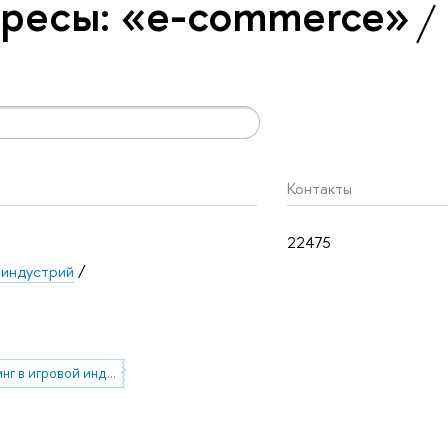
ресы: «e-commerce»
Контакты
22475
 индустрий
/
маркетинг в игровой индустрии