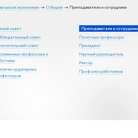
ая школа экономики»
О Вышке
Преподаватели и сотрудники
еный совет
Преподаватели и сотрудник
блюдательный совет
Почетные профессора
печительский совет
Президент
служенные профессора и
Научный руководитель
ботники
Ректор
ллегия ординарных
Профсоюз работников
офессоров