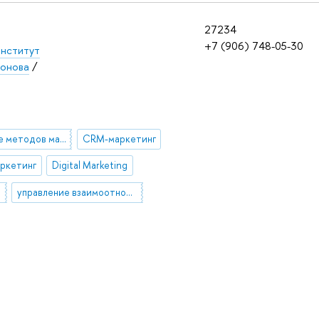
27234
+7 (906) 748-05-30
институт
хонова
/
Применение методов машинного обучения в бизнесе
CRM-маркетинг
ркетинг
Digital Marketing
управление взаимоотношениями с клиентами