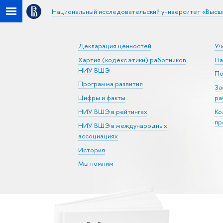
Национальный исследовательский университет «Высш
Декларация ценностей
Уч
Хартия (кодекс этики) работников
На
НИУ ВШЭ
По
Программа развития
За
Цифры и факты
ра
НИУ ВШЭ в рейтингах
Ко
пр
НИУ ВШЭ в международных
ассоциациях
История
Мы помним