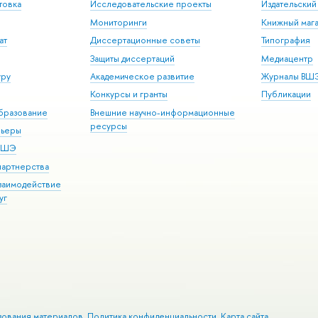
товка
Исследовательские проекты
Издательски
Мониторинги
Книжный мага
ат
Диссертационные советы
Типография
Защиты диссертаций
Медиацентр
уру
Академическое развитие
Журналы ВШ
Конкурсы и гранты
Публикации
бразование
Внешние научно-информационные
ресурсы
рьеры
 ВШЭ
партнерства
взаимодействие
уг
зования материалов
Политика конфиденциальности
Карта сайта