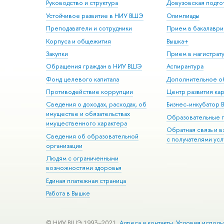
Руководство и структура
Довузовская подго
Устойчивое развитие в НИУ ВШЭ
Олимпиады
Преподаватели и сотрудники
Прием в бакалаври
Корпуса и общежития
Вышка+
Закупки
Прием в магистрат
Обращения граждан в НИУ ВШЭ
Аспирантура
Фонд целевого капитала
Дополнительное о
Противодействие коррупции
Центр развития ка
Сведения о доходах, расходах, об
Бизнес-инкубатор
имуществе и обязательствах
Образовательные 
имущественного характера
Обратная связь и 
Сведения об образовательной
с получателями усл
организации
Людям с ограниченными
возможностями здоровья
Единая платежная страница
Работа в Вышке
© НИУ ВШЭ 1993–2021
Адреса и контакты
Условия исполь