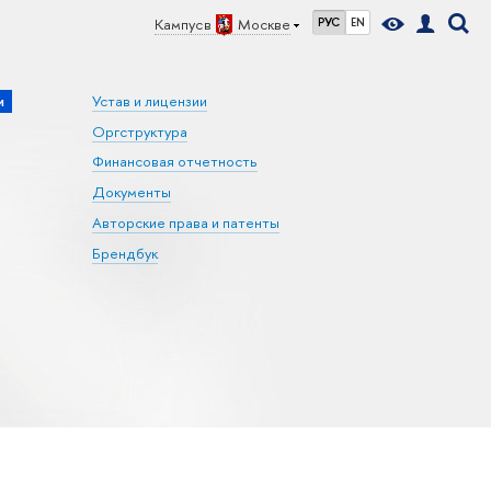
Кампус в
Москве
РУС
EN
и
Устав и лицензии
Оргструктура
Финансовая отчетность
Документы
Авторские права и патенты
Брендбук