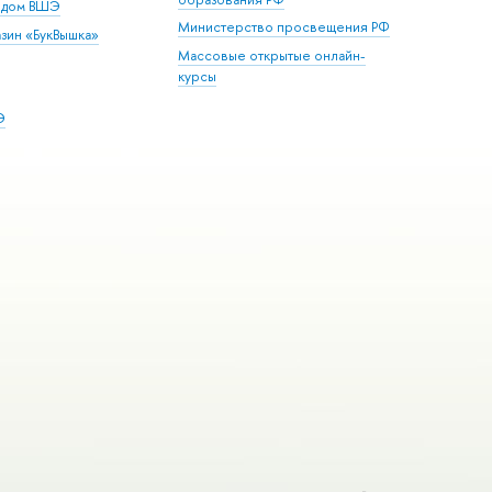
й дом ВШЭ
Министерство просвещения РФ
зин «БукВышка»
Массовые открытые онлайн-
курсы
Э