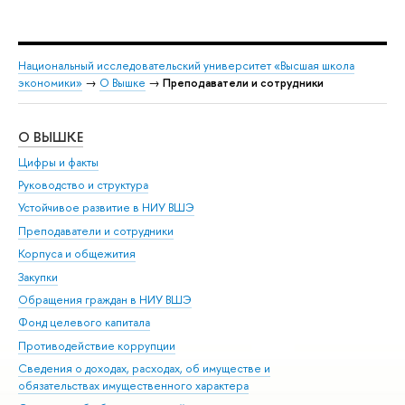
Национальный исследовательский университет «Высшая школа
экономики»
→
О Вышке
→
Преподаватели и сотрудники
О ВЫШКЕ
ОБ
Цифры и факты
Ли
Руководство и структура
Дов
Устойчивое развитие в НИУ ВШЭ
Ол
Преподаватели и сотрудники
При
Корпуса и общежития
Вы
Закупки
При
Обращения граждан в НИУ ВШЭ
Ас
Фонд целевого капитала
До
Противодействие коррупции
Цен
Сведения о доходах, расходах, об имуществе и
Би
обязательствах имущественного характера
Об