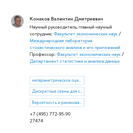
Конаков Валентин Дмитриевич
Научный руководитель, главный научный
сотрудник:
Факультет экономических наук
/
Международная лаборатория
стохастического анализа и его приложений
Профессор:
Факультет экономических наук
/
Департамент статистики и анализа данных
непараметрическое оценивание
Дискретные схемы для стохастических дифференциальных уравнений. Локальные предельные теоремы для марковских цепей, сходящихся к диффузии. Локальные предельные теоремы для случайных блужданий. Диффузионные аппроксимации.
Вероятность и риманова геометрия: Параметрикс для СДУ на многообразиях, транспортный процесс
+7 (495) 772-95-90
27474