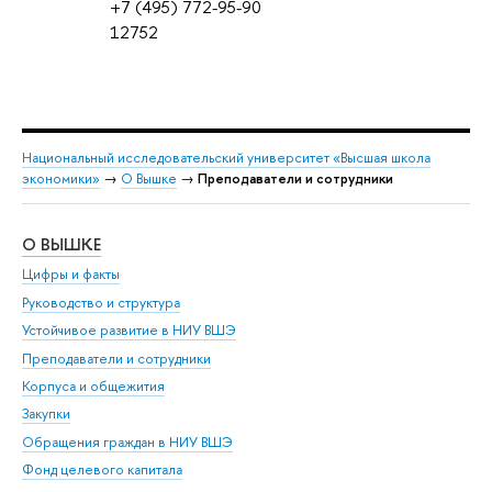
+7 (495) 772-95-90
12752
Национальный исследовательский университет «Высшая школа
экономики»
→
О Вышке
→
Преподаватели и сотрудники
О ВЫШКЕ
ОБ
Цифры и факты
Ли
Руководство и структура
Дов
Устойчивое развитие в НИУ ВШЭ
Ол
Преподаватели и сотрудники
При
Корпуса и общежития
Вы
Закупки
При
Обращения граждан в НИУ ВШЭ
Ас
Фонд целевого капитала
До