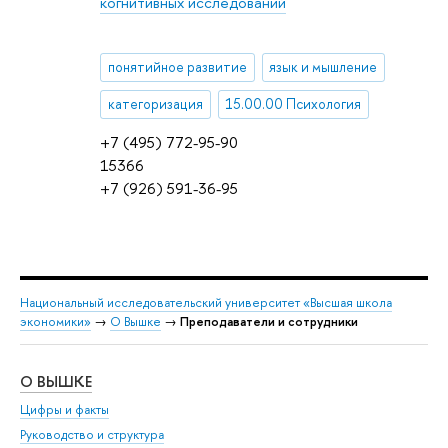
когнитивных исследований
понятийное развитие
язык и мышление
категоризация
15.00.00 Психология
+7 (495) 772-95-90
15366
+7 (926) 591-36-95
Национальный исследовательский университет «Высшая школа
экономики»
→
О Вышке
→
Преподаватели и сотрудники
О ВЫШКЕ
ОБ
Цифры и факты
Ли
Руководство и структура
Дов