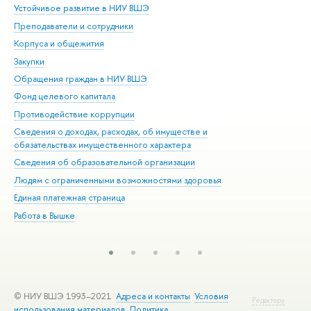
Устойчивое развитие в НИУ ВШЭ
Ол
Преподаватели и сотрудники
При
Корпуса и общежития
Вы
Закупки
При
Обращения граждан в НИУ ВШЭ
Ас
Фонд целевого капитала
До
Противодействие коррупции
Цен
Сведения о доходах, расходах, об имуществе и
Би
обязательствах имущественного характера
Об
Сведения об образовательной организации
Обр
Людям с ограниченными возможностями здоровья
Единая платежная страница
Работа в Вышке
© НИУ ВШЭ 1993–2021
Адреса и контакты
Условия
Редактору
использования материалов
Политика