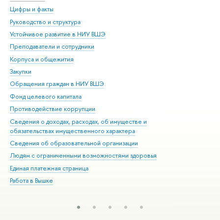
Цифры и факты
Ли
Руководство и структура
Дов
Устойчивое развитие в НИУ ВШЭ
Ол
Преподаватели и сотрудники
При
Корпуса и общежития
Вы
Закупки
При
Обращения граждан в НИУ ВШЭ
Ас
Фонд целевого капитала
До
Противодействие коррупции
Цен
Сведения о доходах, расходах, об имуществе и
Би
обязательствах имущественного характера
Об
Сведения об образовательной организации
Обр
Людям с ограниченными возможностями здоровья
Единая платежная страница
Работа в Вышке