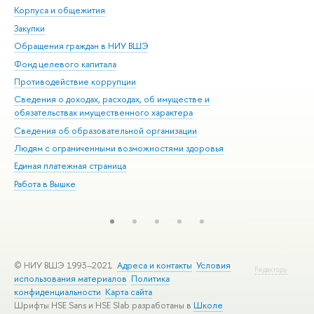
Корпуса и общежития
Вы
Закупки
При
Обращения граждан в НИУ ВШЭ
Ас
Фонд целевого капитала
До
Противодействие коррупции
Цен
Сведения о доходах, расходах, об имуществе и
Би
обязательствах имущественного характера
Об
Сведения об образовательной организации
Обр
Людям с ограниченными возможностями здоровья
Единая платежная страница
Работа в Вышке
© НИУ ВШЭ 1993–2021
Адреса и контакты
Условия
Редактору
использования материалов
Политика
конфиденциальности
Карта сайта
Шрифты HSE Sans и HSE Slab разработаны в
Школе