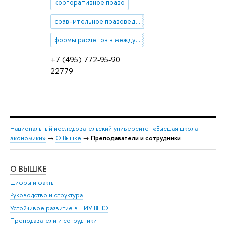
корпоративное право
сравнительное правоведение
формы расчётов в международной деловой практике
+7 (495) 772-95-90
22779
Национальный исследовательский университет «Высшая школа
экономики»
→
О Вышке
→
Преподаватели и сотрудники
О ВЫШКЕ
ОБ
Цифры и факты
Ли
Руководство и структура
Дов
Устойчивое развитие в НИУ ВШЭ
Ол
Преподаватели и сотрудники
При