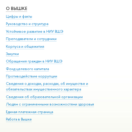
О ВЫШКЕ
ОБ
Цифры и факты
Ли
Руководство и структура
Дов
Устойчивое развитие в НИУ ВШЭ
Ол
Преподаватели и сотрудники
При
Корпуса и общежития
Вы
Закупки
При
Обращения граждан в НИУ ВШЭ
Ас
Фонд целевого капитала
До
Противодействие коррупции
Цен
Сведения о доходах, расходах, об имуществе и
Би
обязательствах имущественного характера
Об
Сведения об образовательной организации
Обр
Людям с ограниченными возможностями здоровья
Единая платежная страница
Работа в Вышке