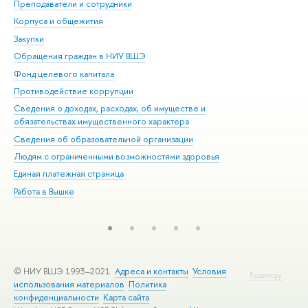
Преподаватели и сотрудники
При
Корпуса и общежития
Вы
Закупки
При
Обращения граждан в НИУ ВШЭ
Ас
Фонд целевого капитала
До
Противодействие коррупции
Цен
Сведения о доходах, расходах, об имуществе и
Би
обязательствах имущественного характера
Об
Сведения об образовательной организации
Обр
Людям с ограниченными возможностями здоровья
Единая платежная страница
Работа в Вышке
© НИУ ВШЭ 1993–2021
Адреса и контакты
Условия
Редактору
использования материалов
Политика
конфиденциальности
Карта сайта