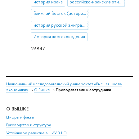
история ирана
российско-иранские отношения (история и современность)
Ближний Восток (история и современность)
история русской эмиграции
История востоковедения
23847
Национальный исследовательский университет «Высшая школа
экономики»
→
О Вышке
→
Преподаватели и сотрудники
О ВЫШКЕ
ОБ
Цифры и факты
Ли
Руководство и структура
Дов
Устойчивое развитие в НИУ ВШЭ
Ол