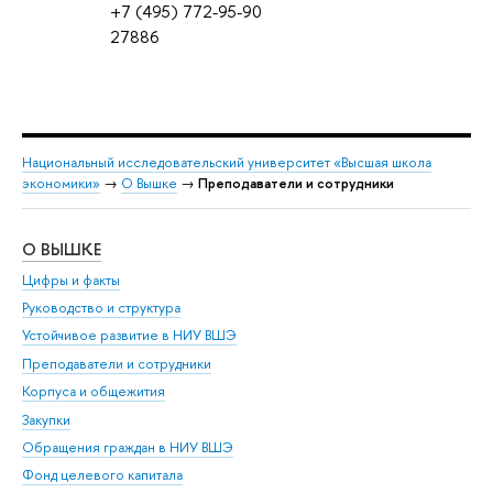
+7 (495) 772-95-90
27886
Национальный исследовательский университет «Высшая школа
экономики»
→
О Вышке
→
Преподаватели и сотрудники
О ВЫШКЕ
ОБ
Цифры и факты
Ли
Руководство и структура
Дов
Устойчивое развитие в НИУ ВШЭ
Ол
Преподаватели и сотрудники
При
Корпуса и общежития
Вы
Закупки
При
Обращения граждан в НИУ ВШЭ
Ас
Фонд целевого капитала
До