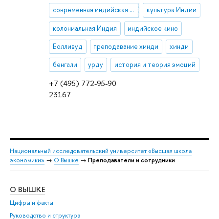
современная индийская литература
культура Индии
колониальная Индия
индийское кино
Болливуд
преподавание хинди
хинди
бенгали
урду
история и теория эмоций
+7 (495) 772-95-90
23167
Национальный исследовательский университет «Высшая школа
экономики»
→
О Вышке
→
Преподаватели и сотрудники
О ВЫШКЕ
ОБ
Цифры и факты
Ли
Руководство и структура
Дов