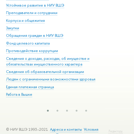
Устойчивое развитие в НИУ ВШЭ
Ол
Преподаватели и сотрудники
При
Корпуса и общежития
Вы
Закупки
При
Обращения граждан в НИУ ВШЭ
Ас
Фонд целевого капитала
До
Противодействие коррупции
Цен
Сведения о доходах, расходах, об имуществе и
Би
обязательствах имущественного характера
Об
Сведения об образовательной организации
Обр
Людям с ограниченными возможностями здоровья
Единая платежная страница
Работа в Вышке
© НИУ ВШЭ 1993–2021
Адреса и контакты
Условия
Редактору