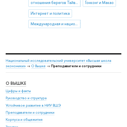
отношения берегов Тайваньского пролива
Гонконг и Макао
Интернет и политика
Международная и национальная безопасность
Национальный исследовательский университет «Высшая школа
экономики»
→
О Вышке
→
Преподаватели и сотрудники
О ВЫШКЕ
ОБ
Цифры и факты
Ли
Руководство и структура
Дов
Устойчивое развитие в НИУ ВШЭ
Ол
Преподаватели и сотрудники
При
Корпуса и общежития
Вы
Закупки
При