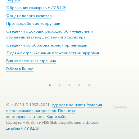
Обращения граждан в НИУ ВШЭ
Ас
Фонд целевого капитала
До
Противодействие коррупции
Цен
Сведения о доходах, расходах, об имуществе и
Би
обязательствах имущественного характера
Об
Сведения об образовательной организации
Обр
Людям с ограниченными возможностями здоровья
Единая платежная страница
Работа в Вышке
© НИУ ВШЭ 1993–2021
Адреса и контакты
Условия
Редактору
использования материалов
Политика
конфиденциальности
Карта сайта
Шрифты HSE Sans и HSE Slab разработаны в
Школе
дизайна НИУ ВШЭ