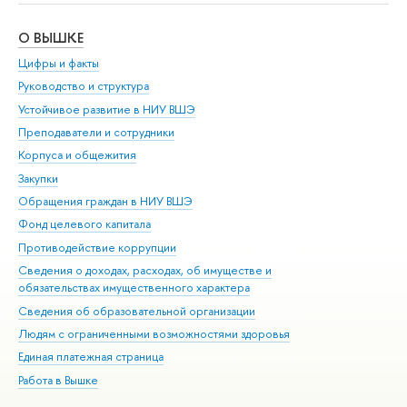
О ВЫШКЕ
ОБ
Цифры и факты
Ли
Руководство и структура
Дов
Устойчивое развитие в НИУ ВШЭ
Ол
Преподаватели и сотрудники
При
Корпуса и общежития
Вы
Закупки
При
Обращения граждан в НИУ ВШЭ
Ас
Фонд целевого капитала
До
Противодействие коррупции
Цен
Сведения о доходах, расходах, об имуществе и
Би
обязательствах имущественного характера
Об
Сведения об образовательной организации
Обр
Людям с ограниченными возможностями здоровья
Единая платежная страница
Работа в Вышке