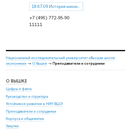
18.67.09 История киноискусства
+7 (495) 772-95-90
11111
Национальный исследовательский университет «Высшая школа
экономики»
→
О Вышке
→
Преподаватели и сотрудники
О ВЫШКЕ
ОБ
Цифры и факты
Ли
Руководство и структура
Дов
Устойчивое развитие в НИУ ВШЭ
Ол
Преподаватели и сотрудники
При
Корпуса и общежития
Вы
Закупки
При