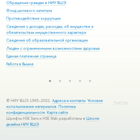
Обращения граждан в НИУ ВШЭ
Ас
Фонд целевого капитала
До
Противодействие коррупции
Цен
Сведения о доходах, расходах, об имуществе и
Би
обязательствах имущественного характера
Об
Сведения об образовательной организации
Обр
Людям с ограниченными возможностями здоровья
Единая платежная страница
Работа в Вышке
© НИУ ВШЭ 1993–2021
Адреса и контакты
Условия
Редактору
использования материалов
Политика
конфиденциальности
Карта сайта
Шрифты HSE Sans и HSE Slab разработаны в
Школе
дизайна НИУ ВШЭ