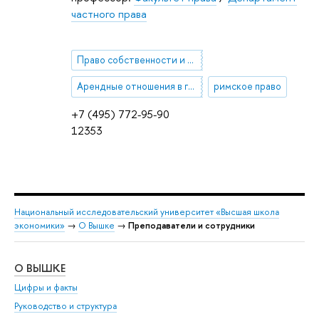
частного права
Право собственности и иные вещные права
Арендные отношения в гражданском праве
римское право
+7 (495) 772-95-90
12353
Национальный исследовательский университет «Высшая школа
экономики»
→
О Вышке
→
Преподаватели и сотрудники
О ВЫШКЕ
ОБ
Цифры и факты
Ли
Руководство и структура
Дов