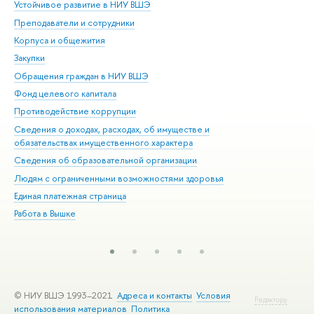
Устойчивое развитие в НИУ ВШЭ
Ол
Преподаватели и сотрудники
При
Корпуса и общежития
Вы
Закупки
При
Обращения граждан в НИУ ВШЭ
Ас
Фонд целевого капитала
До
Противодействие коррупции
Цен
Сведения о доходах, расходах, об имуществе и
Би
обязательствах имущественного характера
Об
Сведения об образовательной организации
Обр
Людям с ограниченными возможностями здоровья
Единая платежная страница
Работа в Вышке
© НИУ ВШЭ 1993–2021
Адреса и контакты
Условия
Редактору
использования материалов
Политика