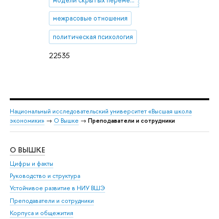
модели скрытых переменных
межрасовые отношения
политическая психология
22535
Национальный исследовательский университет «Высшая школа
экономики»
→
О Вышке
→
Преподаватели и сотрудники
О ВЫШКЕ
ОБ
Цифры и факты
Ли
Руководство и структура
Дов
Устойчивое развитие в НИУ ВШЭ
Ол
Преподаватели и сотрудники
При
Корпуса и общежития
Вы