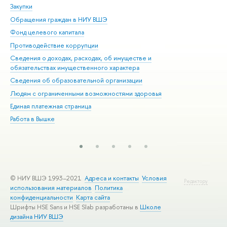
Закупки
При
Обращения граждан в НИУ ВШЭ
Ас
Фонд целевого капитала
До
Противодействие коррупции
Цен
Сведения о доходах, расходах, об имуществе и
Би
обязательствах имущественного характера
Об
Сведения об образовательной организации
Обр
Людям с ограниченными возможностями здоровья
Единая платежная страница
Работа в Вышке
© НИУ ВШЭ 1993–2021
Адреса и контакты
Условия
Редактору
использования материалов
Политика
конфиденциальности
Карта сайта
Шрифты HSE Sans и HSE Slab разработаны в
Школе
дизайна НИУ ВШЭ