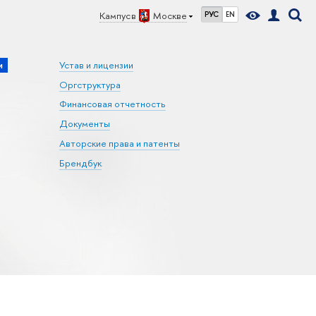
Кампус в
Москве
РУС
EN
и
Устав и лицензии
Оргструктура
Финансовая отчетность
Документы
Авторские права и патенты
Брендбук