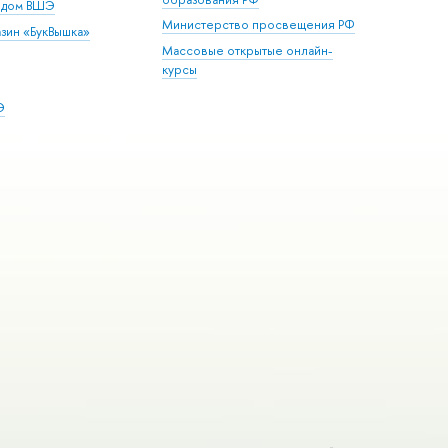
й дом ВШЭ
Министерство просвещения РФ
зин «БукВышка»
Массовые открытые онлайн-
курсы
Э