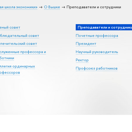
ая школа экономики»
О Вышке
Преподаватели и сотрудники
еный совет
Преподаватели и сотрудник
блюдательный совет
Почетные профессора
печительский совет
Президент
служенные профессора и
Научный руководитель
ботники
Ректор
ллегия ординарных
Профсоюз работников
офессоров