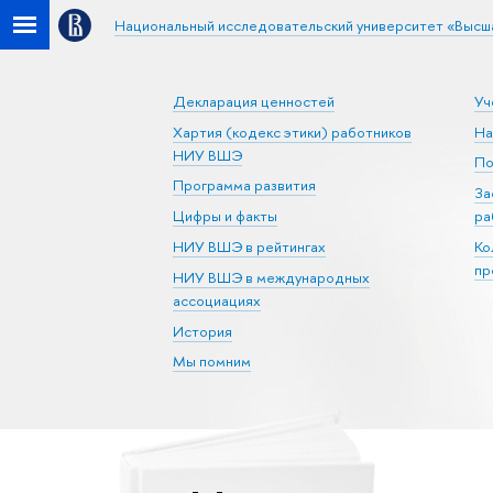
Национальный исследовательский университет «Высш
Декларация ценностей
Уч
Хартия (кодекс этики) работников
На
НИУ ВШЭ
По
Программа развития
За
Цифры и факты
ра
НИУ ВШЭ в рейтингах
Ко
пр
НИУ ВШЭ в международных
ассоциациях
История
Мы помним