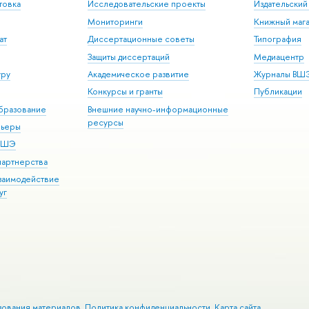
товка
Исследовательские проекты
Издательски
Мониторинги
Книжный мага
ат
Диссертационные советы
Типография
Защиты диссертаций
Медиацентр
уру
Академическое развитие
Журналы ВШ
Конкурсы и гранты
Публикации
бразование
Внешние научно-информационные
ресурсы
рьеры
 ВШЭ
партнерства
взаимодействие
уг
зования материалов
Политика конфиденциальности
Карта сайта