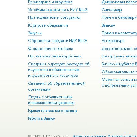
Руководство и структура
Довузовская подго
Устойчивое развитие в НИУ ВШЭ
Олимпиады
Преподаватели и сотрудники
Прием в бакалаври
Корпуса и общежития
Вышка+
Закупки
Прием в магистрат
Обращения граждан в НИУ ВШЭ
Аспирантура
Фонд целевого капитала
Дополнительное о
Противодействие коррупции
Центр развития ка
Сведения о доходах, расходах, об
Бизнес-инкубатор
имуществе и обязательствах
Образовательные 
имущественного характера
Обратная связь и 
Сведения об образовательной
с получателями усл
организации
Людям с ограниченными
возможностями здоровья
Единая платежная страница
Работа в Вышке
© НИУ ВШЭ 1993–2021
Адреса и контакты
Условия исполь