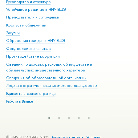
Руководство и структура
Дов
Устойчивое развитие в НИУ ВШЭ
Ол
Преподаватели и сотрудники
При
Корпуса и общежития
Вы
Закупки
При
Обращения граждан в НИУ ВШЭ
Ас
Фонд целевого капитала
До
Противодействие коррупции
Цен
Сведения о доходах, расходах, об имуществе и
Би
обязательствах имущественного характера
Об
Сведения об образовательной организации
Обр
Людям с ограниченными возможностями здоровья
Единая платежная страница
Работа в Вышке
© НИУ ВШЭ 1993–2021
Адреса и контакты
Условия