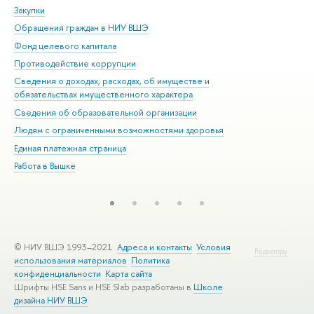
Закупки
При
Обращения граждан в НИУ ВШЭ
Ас
Фонд целевого капитала
До
Противодействие коррупции
Цен
Сведения о доходах, расходах, об имуществе и
Би
обязательствах имущественного характера
Об
Сведения об образовательной организации
Обр
Людям с ограниченными возможностями здоровья
Единая платежная страница
Работа в Вышке
© НИУ ВШЭ 1993–2021
Адреса и контакты
Условия
Редактору
использования материалов
Политика
конфиденциальности
Карта сайта
Шрифты HSE Sans и HSE Slab разработаны в
Школе
дизайна НИУ ВШЭ