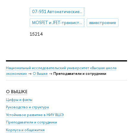
07-931 Автоматические и автоматизированные системы проектирования, моделирования и сопровождения
MOSFET и JFET-транзисторы
авиастроение
15214
Национальный исследовательский университет «Высшая школа
экономики»
→
О Вышке
→
Преподаватели и сотрудники
О ВЫШКЕ
ОБ
Цифры и факты
Ли
Руководство и структура
Дов
Устойчивое развитие в НИУ ВШЭ
Ол
Преподаватели и сотрудники
При
Корпуса и общежития
Вы