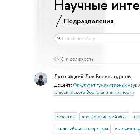
Научные инте
Подразделения
ФИО и должность
Луховицкий Лев Всеволодович
Доцент:
Факультет гуманитарных наук
классического Востока и античности
Византия
древнегреческий язык
но
византийская литература
история це