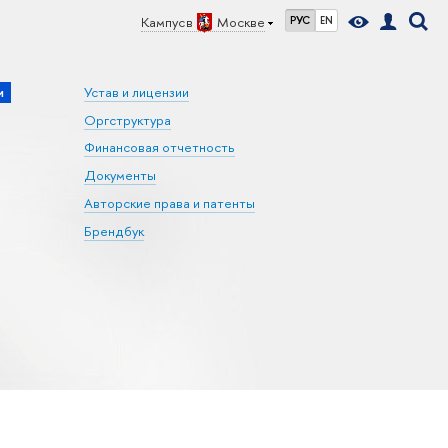
Кампус в
Москве
РУС
EN
и
Устав и лицензии
Оргструктура
Финансовая отчетность
Документы
Авторские права и патенты
Брендбук