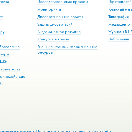
товка
Исследовательские проекты
Издательски
Мониторинги
Книжный мага
ат
Диссертационные советы
Типография
Защиты диссертаций
Медиацентр
уру
Академическое развитие
Журналы ВШ
Конкурсы и гранты
Публикации
бразование
Внешние научно-информационные
ресурсы
рьеры
 ВШЭ
партнерства
взаимодействие
уг
зования материалов
Политика конфиденциальности
Карта сайта