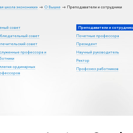
ая школа экономики»
О Вышке
Преподаватели и сотрудники
еный совет
Преподаватели и сотрудник
блюдательный совет
Почетные профессора
печительский совет
Президент
служенные профессора и
Научный руководитель
ботники
Ректор
ллегия ординарных
Профсоюз работников
офессоров