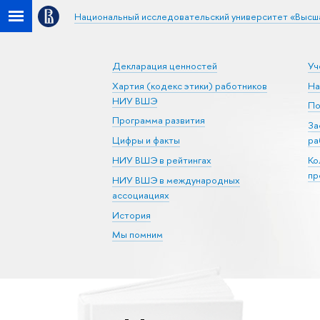
Национальный исследовательский университет «Высш
Декларация ценностей
Уч
Хартия (кодекс этики) работников
На
НИУ ВШЭ
По
Программа развития
За
Цифры и факты
ра
НИУ ВШЭ в рейтингах
Ко
пр
НИУ ВШЭ в международных
ассоциациях
История
Мы помним