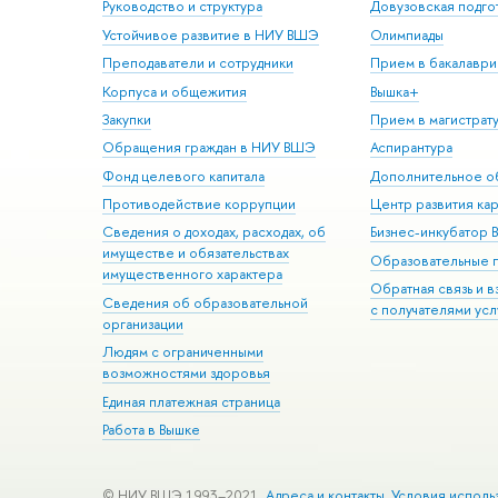
Руководство и структура
Довузовская подго
Устойчивое развитие в НИУ ВШЭ
Олимпиады
Преподаватели и сотрудники
Прием в бакалаври
Корпуса и общежития
Вышка+
Закупки
Прием в магистрат
Обращения граждан в НИУ ВШЭ
Аспирантура
Фонд целевого капитала
Дополнительное о
Противодействие коррупции
Центр развития ка
Сведения о доходах, расходах, об
Бизнес-инкубатор
имуществе и обязательствах
Образовательные 
имущественного характера
Обратная связь и 
Сведения об образовательной
с получателями усл
организации
Людям с ограниченными
возможностями здоровья
Единая платежная страница
Работа в Вышке
© НИУ ВШЭ 1993–2021
Адреса и контакты
Условия исполь