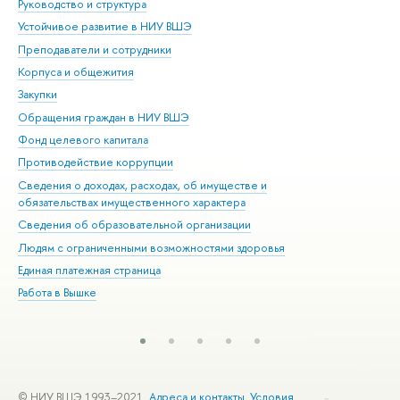
Руководство и структура
Дов
Устойчивое развитие в НИУ ВШЭ
Ол
Преподаватели и сотрудники
При
Корпуса и общежития
Вы
Закупки
При
Обращения граждан в НИУ ВШЭ
Ас
Фонд целевого капитала
До
Противодействие коррупции
Цен
Сведения о доходах, расходах, об имуществе и
Би
обязательствах имущественного характера
Об
Сведения об образовательной организации
Обр
Людям с ограниченными возможностями здоровья
Единая платежная страница
Работа в Вышке
© НИУ ВШЭ 1993–2021
Адреса и контакты
Условия